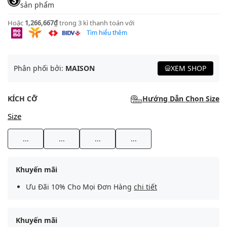
sản phẩm
Hoặc
1,266,667₫
trong 3 kì thanh toán với
Tìm hiểu thêm
Phân phối bởi:
MAISON
XEM SHOP
KÍCH CỠ
Hướng Dẫn Chọn Size
Size
...
...
...
...
Khuyến mãi
Ưu Đãi 10% Cho Mọi Đơn Hàng
chi tiết
Khuyến mãi