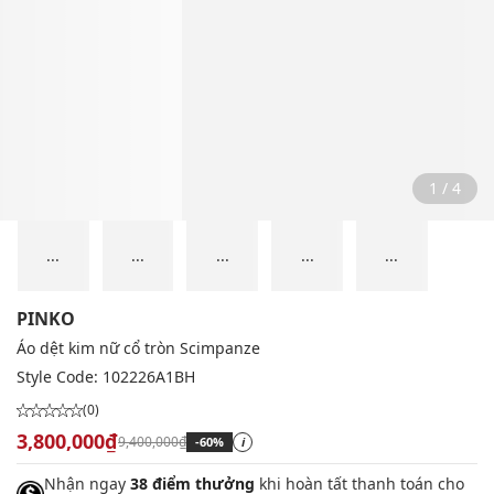
1 / 4
...
...
...
...
...
PINKO
Áo dệt kim nữ cổ tròn Scimpanze
Style Code:
102226A1BH
(0)
3,800,000₫
9,400,000₫
-60%
i
Nhận ngay
38 điểm thưởng
khi hoàn tất thanh toán cho