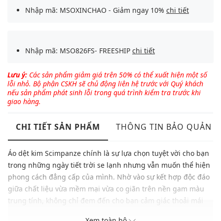
Nhập mã: MSOXINCHAO - Giảm ngay 10%
chi tiết
Nhập mã: MSO826FS- FREESHIP
chi tiết
Lưu ý:
Các sản phẩm giảm giá trên 50% có thể xuất hiện một số
lỗi nhỏ. Bộ phận CSKH sẽ chủ động liên hệ trước với Quý khách
nếu sản phẩm phát sinh lỗi trong quá trình kiểm tra trước khi
giao hàng.
CHI TIẾT SẢN PHẨM
THÔNG TIN BẢO QUẢN
Áo dệt kim Scimpanze chính là sự lựa chọn tuyệt vời cho bạn
trong những ngày tiết trời se lạnh nhưng vẫn muốn thể hiện
phong cách đẳng cấp của mình. Nhờ vào sự kết hợp độc đáo
giữa chất liệu vừa mềm mại vừa co giãn trên nền gam màu
trung tính, không chỉ đem đến cho bạn cảm giác thoải mái
vượt trội mà bên cạnh đó, với điểm nhấn là chi tiết logo nhỏ
Xem toàn bộ