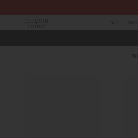
NỮ
NA
T