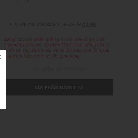
Nhập mã: MSO826FS- FREESHIP
chi tiết
Lưu ý:
Các sản phẩm giảm giá trên 50% có thể xuất
hiện một số lỗi nhỏ. Bộ phận CSKH sẽ chủ động liên hệ
trước với Quý khách nếu sản phẩm phát sinh lỗi trong
quá trình kiểm tra trước khi giao hàng.
Sản phẩm đã hết hàng!
SẢN PHẨM TƯƠNG TỰ
U