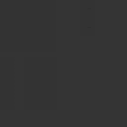
...
...