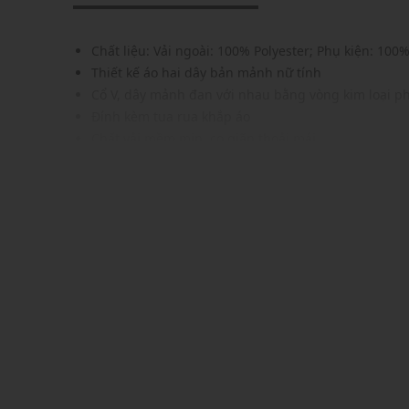
Chất liệu: Vải ngoài: 100% Polyester; Phụ kiện: 100
Thiết kế áo hai dây bản mảnh nữ tính
Cổ V, dây mảnh đan với nhau bằng vòng kim loại ph
Đính kèm tua rua khắp áo
Chất vải mềm mịn, co giãn thoải mái
Gam màu hiện đại dễ dàng phối với nhiều phụ kiện
Xuất xứ thương hiệu: Ý