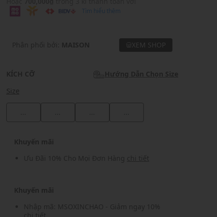
Hoặc
700,000₫
trong 3 kì thanh toán với
Tìm hiểu thêm
Phân phối bởi:
MAISON
XEM SHOP
KÍCH CỠ
Hướng Dẫn Chọn Size
Size
...
...
...
...
Khuyến mãi
Ưu Đãi 10% Cho Mọi Đơn Hàng
chi tiết
Khuyến mãi
Nhập mã: MSOXINCHAO - Giảm ngay 10%
chi tiết