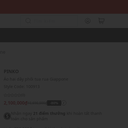
one
PINKO
Áo hai dây phối tua rua Giappone
Style Code:
100913
(0)
2,100,000₫
10,690,000₫
-80%
i
Nhận ngay
21 điểm thưởng
khi hoàn tất thanh
toán cho sản phẩm