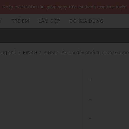
Nhập mã MSOPAY100: giảm ngay 10% khi thanh toán trực tuyến
Nhập mã: MSOXINCHAO - Giảm 10% đơn đầu cho thành viên mới!
M
TRẺ EM
LÀM ĐẸP
ĐỒ GIA DỤNG
Nhập mã MSOPAY100: giảm ngay 10% khi thanh toán trực tuyến
Nhập mã: MSOXINCHAO - Giảm 10% đơn đầu cho thành viên mới!
rang chủ
PINKO
PINKO - Áo hai dây phối tua rua Giapp
...
...
...