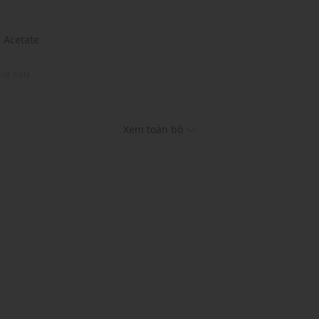
% Acetate
ía sau
 và trang phục khác
Xem toàn bộ