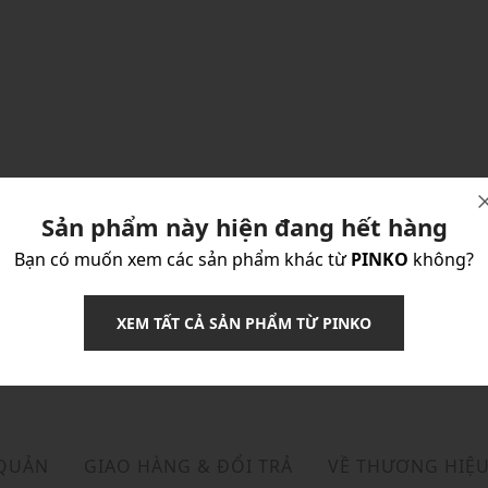
Sản phẩm này hiện đang hết hàng
Bạn có muốn xem các sản phẩm khác từ
PINKO
không?
XEM TẤT CẢ SẢN PHẨM TỪ PINKO
 QUẢN
GIAO HÀNG & ĐỔI TRẢ
VỀ THƯƠNG HIỆ