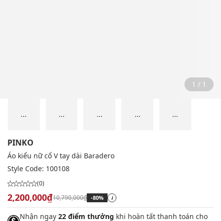
1 / 1
...
...
...
...
...
PINKO
Áo kiểu nữ cổ V tay dài Baradero
Style Code:
100108
(0)
2,200,000₫
10,790,000₫
-80%
i
Nhận ngay
22 điểm thưởng
khi hoàn tất thanh toán cho