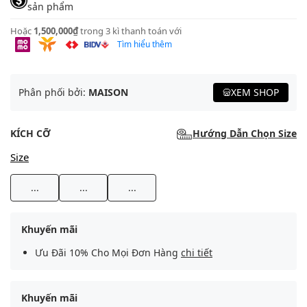
sản phẩm
Hoặc
1,500,000₫
trong 3 kì thanh toán với
Tìm hiểu thêm
Phân phối bởi:
MAISON
XEM SHOP
KÍCH CỠ
Hướng Dẫn Chọn Size
Size
...
...
...
Khuyến mãi
Ưu Đãi 10% Cho Mọi Đơn Hàng
chi tiết
Khuyến mãi