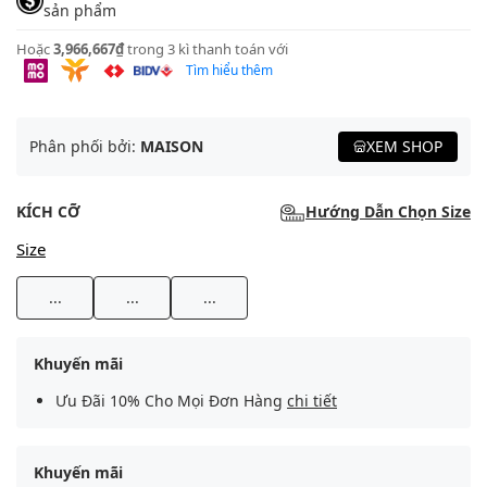
sản phẩm
Hoặc
3,966,667₫
trong 3 kì thanh toán với
Tìm hiểu thêm
Phân phối bởi:
MAISON
XEM SHOP
KÍCH CỠ
Hướng Dẫn Chọn Size
Size
...
...
...
Khuyến mãi
Ưu Đãi 10% Cho Mọi Đơn Hàng
chi tiết
Khuyến mãi