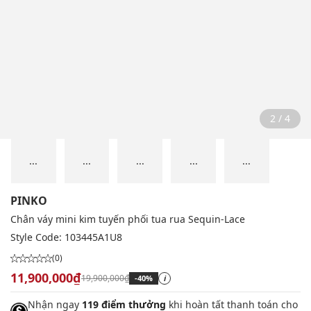
2 / 4
...
...
...
...
...
PINKO
Chân váy mini kim tuyến phối tua rua Sequin-Lace
Style Code:
103445A1U8
(0)
11,900,000₫
19,900,000₫
-40%
i
Nhận ngay
119 điểm thưởng
khi hoàn tất thanh toán cho