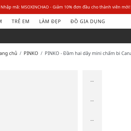
Nhập mã: MSOXINCHAO - Giảm 10% đơn đầu cho thành viên mới!
Nhập mã MSOPAY100: giảm ngay 10% khi thanh toán trực tuyến
M
TRẺ EM
LÀM ĐẸP
ĐỒ GIA DỤNG
Nhập mã: MSOXINCHAO - Giảm 10% đơn đầu cho thành viên mới!
rang chủ
PINKO
PINKO - Đầm hai dây mini chấm bi Can
...
...
...