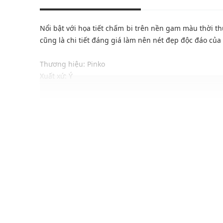
Nổi bật với họa tiết chấm bi trên nền gam màu thời t
cũng là chi tiết đáng giá làm nên nét đẹp độc đáo củ
Thương hiệu: Pinko
Xuất xứ: Ý
Giới tính: Nữ
Kiểu dáng: Đầm hai dây
Màu sắc: Green, Black
Chất liệu: Viscose 97%, Elastane 3%
Lớp lót: Polyamide 92%, Elastane 8%
Hoạ tiết: Chấm bi
Thiết kế:
Phom ôm nhẹ tôn dáng
Hai dây bản mảnh, cổ vuông
Thiết kế các đường xếp nếp tinh tế, đẹp mắt
Chất vải mềm mịn, co giãn