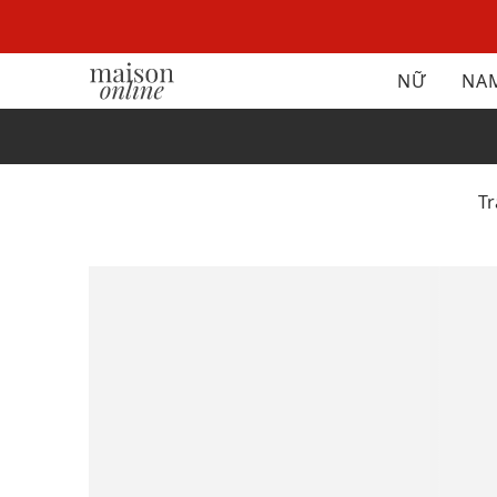
NỮ
NA
T