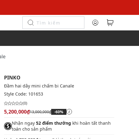
ale
PINKO
Đầm hai dây mini chấm bi Canale
Style Code:
101653
(0)
5,200,000₫
13,000,000₫
-60%
i
Nhận ngay
52 điểm thưởng
khi hoàn tất thanh
toán cho sản phẩm