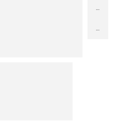
...
...