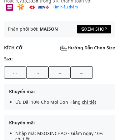
Hoặc
1,733,333₫
trong 3 kì thanh toán với
Tìm hiểu thêm
Phân phối bởi:
MAISON
XEM SHOP
KÍCH CỠ
Hướng Dẫn Chọn Size
Size
...
...
...
...
Khuyến mãi
Ưu Đãi 10% Cho Mọi Đơn Hàng
chi tiết
Khuyến mãi
Nhập mã: MSOXINCHAO - Giảm ngay 10%
chi tiết