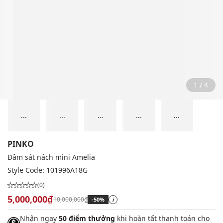
2 / 4
...
...
...
...
...
PINKO
Đầm sát nách mini Amelia
Style Code:
101996A18G
(0)
5,000,000₫
10,000,000₫
-50%
i
Nhận ngay
50 điểm thưởng
khi hoàn tất thanh toán cho