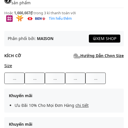
sản phẩm
Hoặc
1,666,667₫
trong 3 kì thanh toán với
Tìm hiểu thêm
Phân phối bởi:
MAISON
XEM SHOP
KÍCH CỠ
Hướng Dẫn Chọn Size
Size
...
...
...
...
...
Khuyến mãi
Ưu Đãi 10% Cho Mọi Đơn Hàng
chi tiết
Khuyến mãi