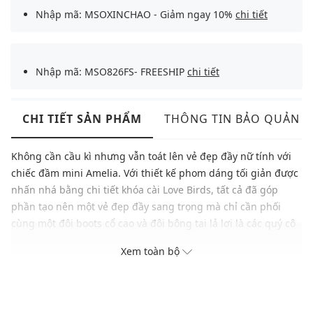
Nhập mã: MSOXINCHAO - Giảm ngay 10%
chi tiết
Nhập mã: MSO826FS- FREESHIP
chi tiết
CHI TIẾT SẢN PHẨM
THÔNG TIN BẢO QUẢN
Không cần cầu kì nhưng vẫn toát lên vẻ đẹp đầy nữ tính với
chiếc đầm mini Amelia. Với thiết kế phom dáng tối giản được
nhấn nhá bằng chi tiết khóa cài Love Birds, tất cả đã góp
phần tạo nên một vẻ đẹp đầy sang trọng mà chỉ cần phối
cùng một đôi boots cổ cao và đôi bông tai lả lơi là các quý cô
nhà Pinko đã sở hữu ngay cho mình một bản phối đầy tinh tế
Xem toàn bộ
và nhã nhặn.
Thương hiệu: Pinko
Xuất xứ: Ý