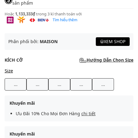
sản phẩm
Hoặc
1,133,333₫
trong 3 kì thanh toán với
Tìm hiểu thêm
Phân phối bởi:
MAISON
XEM SHOP
KÍCH CỠ
Hướng Dẫn Chọn Size
Size
...
...
...
...
...
Khuyến mãi
Ưu Đãi 10% Cho Mọi Đơn Hàng
chi tiết
Khuyến mãi