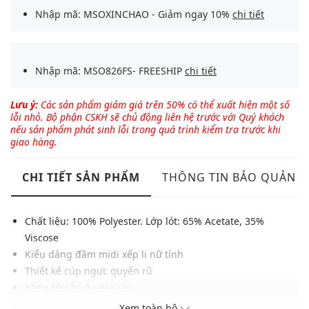
Nhập mã: MSOXINCHAO - Giảm ngay 10%
chi tiết
Nhập mã: MSO826FS- FREESHIP
chi tiết
Lưu ý:
Các sản phẩm giảm giá trên 50% có thể xuất hiện một số
lỗi nhỏ. Bộ phận CSKH sẽ chủ động liên hệ trước với Quý khách
nếu sản phẩm phát sinh lỗi trong quá trình kiểm tra trước khi
giao hàng.
CHI TIẾT SẢN PHẨM
THÔNG TIN BẢO QUẢN
Chất liệu: 100% Polyester. Lớp lót: 65% Acetate, 35%
Viscose
Kiểu dáng đầm midi xếp li nữ tính
Thiết kế cúp ngực quyến rũ
Khóa kéo ẩn ở phía sau
Chất vải mềm mại, độ rũ tự nhiên
Xem toàn bộ