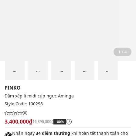
2 / 4
...
...
...
...
...
PINKO
Đầm xếp li midi cúp ngực Aminga
Style Code:
100298
(0)
3,400,000₫
16,890,000₫
-80%
i
Nhận ngay
34 điểm thưởng
khi hoàn tất thanh toán cho