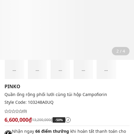
2 / 4
...
...
...
...
...
PINKO
Quần ống rộng phối lưới cùng túi hộp Campofiorin
Style Code:
103248A0UQ
(0)
6,600,000₫
13,200,000₫
-50%
i
Nhận ngay
66 điểm thưởng
khi hoàn tất thanh toán cho