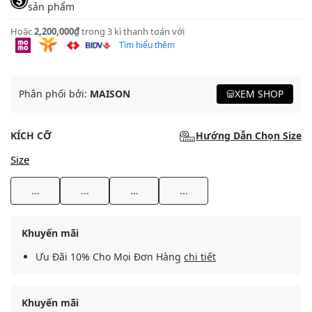
sản phẩm
Hoặc
2,200,000₫
trong 3 kì thanh toán với
Tìm hiểu thêm
Phân phối bởi:
MAISON
XEM SHOP
KÍCH CỠ
Hướng Dẫn Chọn Size
Size
...
...
...
...
Khuyến mãi
Ưu Đãi 10% Cho Mọi Đơn Hàng
chi tiết
Khuyến mãi