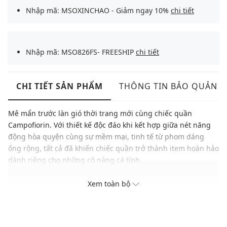
Nhập mã: MSOXINCHAO - Giảm ngay 10%
chi tiết
Nhập mã: MSO826FS- FREESHIP
chi tiết
CHI TIẾT SẢN PHẨM
THÔNG TIN BẢO QUẢN
Mê mẩn trước làn gió thời trang mới cùng chiếc quần
Campofiorin. Với thiết kế độc đáo khi kết hợp giữa nét năng
động hòa quyện cùng sự mềm mại, tinh tế từ phom dáng
ống rộng, tất cả đã khiến chiếc quần trở thành item hoàn hảo
dành riêng cho những cô nàng cá tính.
Thương hiệu: Pinko
Xem toàn bộ
Xuất xứ: Ý
Giới tính: Nữ
Kiểu dáng: Quần ống rộng
TÂY NINH - 221 Hùng Vương, Khu phố 4, Thị trấn Hoà Thành,
Màu sắc: Black