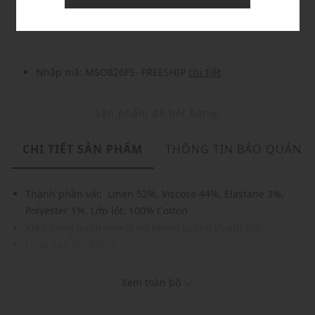
Nhập mã: MSOXINCHAO - Giảm ngay 10%
chi tiết
Nhập mã: MSO826FS- FREESHIP
chi tiết
Sản phẩm đã hết hàng!
CHI TIẾT SẢN PHẨM
THÔNG TIN BẢO QUẢN
Thành phần vải: Linen 52%, Viscose 44%, Elastane 3%,
Polyester 1%. Lớp lót: 100% Cotton
Kiểu dáng quần shorts nữ phom suông thanh lịch
Lưng cao tôn dáng
Khóa cài ẩn tinh tế
Túi xéo hai bên
Xem toàn bộ
Chất vải mềm mại, thấm hút tốt
Gam màu hiện đại dễ dàng phối với nhiều trang phục và