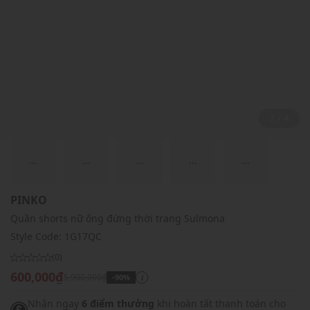
2 / 4
...
...
...
...
...
PINKO
Quần shorts nữ ống đứng thời trang Sulmona
Style Code:
1G17QC
(0)
600,000₫
5,900,000₫
-90%
i
Nhận ngay
6 điểm thưởng
khi hoàn tất thanh toán cho