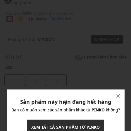
sản phẩm
Hoặc
200,000₫
trong 3 kì thanh toán với
Tìm hiểu thêm
Phân phối bởi:
MAISON
XEM SHOP
KÍCH CỠ
Hướng Dẫn Chọn Size
Size
...
...
...
Khuyến mãi
Sản phẩm này hiện đang hết hàng
Ưu Đãi 10% Cho Mọi Đơn Hàng
chi tiết
Bạn có muốn xem các sản phẩm khác từ
PINKO
không?
XEM TẤT CẢ SẢN PHẨM TỪ PINKO
Khuyến mãi