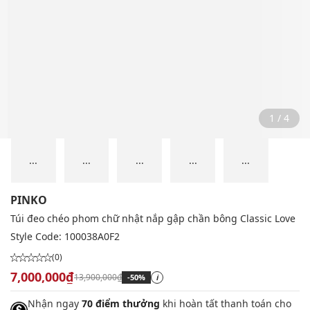
2 / 4
...
...
...
...
...
PINKO
Túi đeo chéo phom chữ nhật nắp gập chần bông Classic Love
Style Code:
100038A0F2
(0)
7,000,000₫
13,900,000₫
-50%
i
Nhận ngay
70 điểm thưởng
khi hoàn tất thanh toán cho