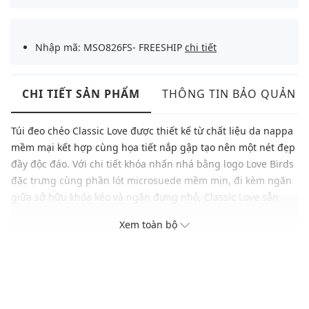
Nhập mã: MSO826FS- FREESHIP
chi tiết
CHI TIẾT SẢN PHẨM
THÔNG TIN BẢO QUẢN
Túi đeo chéo Classic Love được thiết kế từ chất liệu da nappa
mềm mại kết hợp cùng họa tiết nắp gập tạo nên một nét đẹp
đầy độc đáo. Với chi tiết khóa nhấn nhá bằng logo Love Birds
đặc trưng cùng phần lót microsuede mềm mịn, đi kèm ngăn
giữa sở hữu khóa kéo và ngăn đựng nhỏ, Classic Love sẵn
sàng đem đến cho bạn sự tiện lợi vượt bậc nhưng vẫn duy trì
Xem toàn bộ
được phong cách thời thượng của mình.
Thương hiệu: Pinko
Xuất xứ: Ý
Giới tính: Nữ