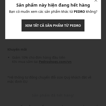
Sản phẩm này hiện đang hết hàng
Khuyến mãi
Bạn có muốn xem các sản phẩm khác từ
PEDRO
không?
Nhập mã: MSOXINCHAO - Giảm ngay 10%
chi tiết
XEM TẤT CẢ SẢN PHẨM TỪ PEDRO
Nhập mã: MSO826FS- FREESHIP
chi tiết
Khuyến mãi
Giảm 10% cho đơn hàng đầu tiên
Khi mua sắm tại
Pedroshoes.com/vn
*Hệ thống tự động chuyển đổi size Quý khách đặt về
mặc định EU
Sản phẩm đã hết hàng!