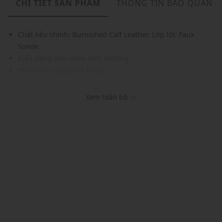
CHI TIẾT SẢN PHẨM
THÔNG TIN BẢO QUẢN
Chất liệu chính: Burnished Calf Leather. Lớp lót: Faux
Suede
Kiểu dáng mũi nhọn thời thượng
Phối quai ngang trẻ trung
Phom ôm chân vừa vặn
Đường may tỉ mỉ, cẩn thận
Xem toàn bộ
Đế cao su, độ bám tốt
Gam màu hiện đại, dễ dàng phối với nhiều trang phục và
phụ kiện khác nhau
Xuất xứ thương hiệu: Singapore