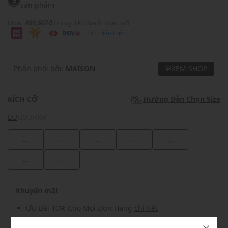
sản phẩm
Hoặc
499,667₫
trong 3 kì thanh toán với
Tìm hiểu thêm
Phân phối bởi:
MAISON
XEM SHOP
KÍCH CỠ
Hướng Dẫn Chọn Size
EU
US
UK
KR
...
...
...
...
...
...
...
Khuyến mãi
Ưu Đãi 10% Cho Mọi Đơn Hàng
chi tiết