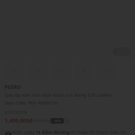
2 / 4
...
...
...
...
...
PEDRO
Giày tây nam mũi nhọn thanh lịch Bailey Calf Leather
Style Code:
PM1-46600126
(0)
1,499,000₫
2,799,000₫
-46%
i
Nhận ngay
14 điểm thưởng
khi hoàn tất thanh toán cho