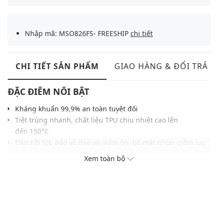
Nhập mã: MSO826FS- FREESHIP
chi tiết
CHI TIẾT SẢN PHẨM
GIAO HÀNG & ĐỔI TRẢ
ĐẶC ĐIỂM NỔI BẬT
Kháng khuẩn 99,9% an toàn tuyệt đối
Tiệt trùng nhanh, chất liệu TPU chịu nhiệt cao lên
đến 150°C
Đàn hồi tốt, bảo vệ dao và giảm ồn, bề mặt nhún giảm lực
dội, hạn chế mài mòn lưỡi dao
Xem toàn bộ
Chống bám màu và mùi hiệu quả
Thớt nhẹ, có thể uốn nhẹ để trút thực phẩm, treo nhanh
khô
THÔNG TIN SẢN PHẨM