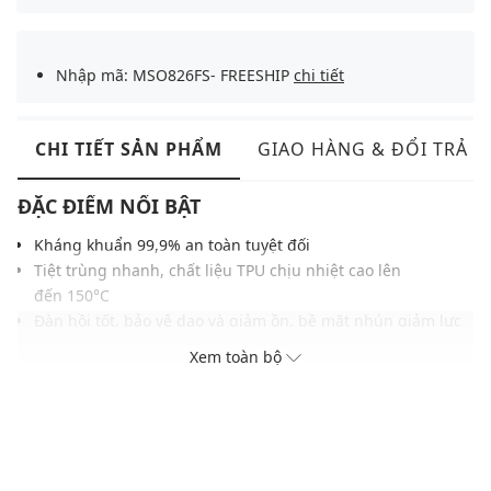
Nhập mã: MSO826FS- FREESHIP
chi tiết
CHI TIẾT SẢN PHẨM
GIAO HÀNG & ĐỔI TRẢ
ĐẶC ĐIỂM NỔI BẬT
Kháng khuẩn 99,9% an toàn tuyệt đối
Tiệt trùng nhanh, chất liệu TPU chịu nhiệt cao lên
đến 150°C
Đàn hồi tốt, bảo vệ dao và giảm ồn, bề mặt nhún giảm lực
dội, hạn chế mài mòn lưỡi dao
Xem toàn bộ
Chống bám màu và mùi hiệu quả
Thớt nhẹ, có thể uốn nhẹ để trút thực phẩm, treo nhanh
khô
THÔNG TIN SẢN PHẨM