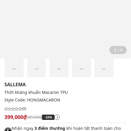
2 / 4
...
...
...
...
...
SALLEMA
Thớt kháng khuẩn Macaron TPU
Style Code:
HONGMACARON
(0)
399,000₫
589,000₫
-32%
i
Nhận ngay
3 điểm thưởng
khi hoàn tất thanh toán cho