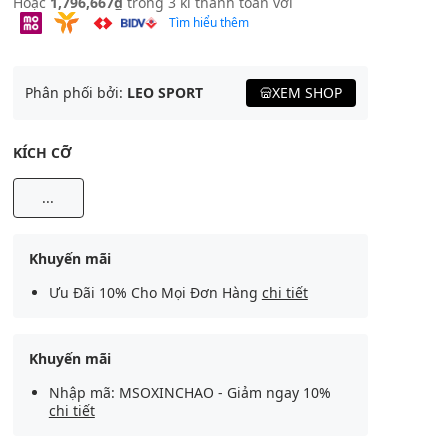
Hoặc
1,796,667₫
trong 3 kì thanh toán với
Tìm hiểu thêm
Phân phối bởi:
LEO SPORT
XEM SHOP
KÍCH CỠ
...
Khuyến mãi
Ưu Đãi 10% Cho Mọi Đơn Hàng
chi tiết
Khuyến mãi
Nhập mã: MSOXINCHAO - Giảm ngay 10%
chi tiết