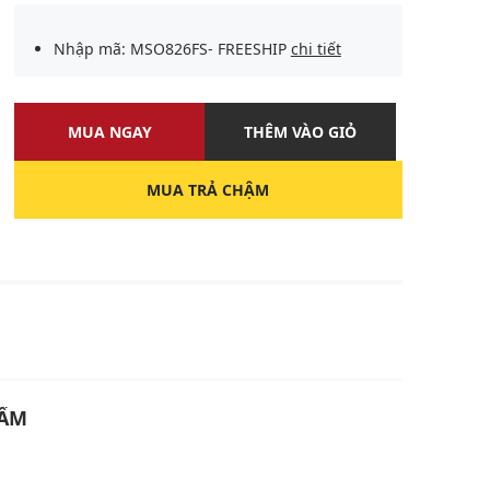
Nhập mã: MSO826FS- FREESHIP
chi tiết
MUA NGAY
THÊM VÀO GIỎ
MUA TRẢ CHẬM
U
HẨM