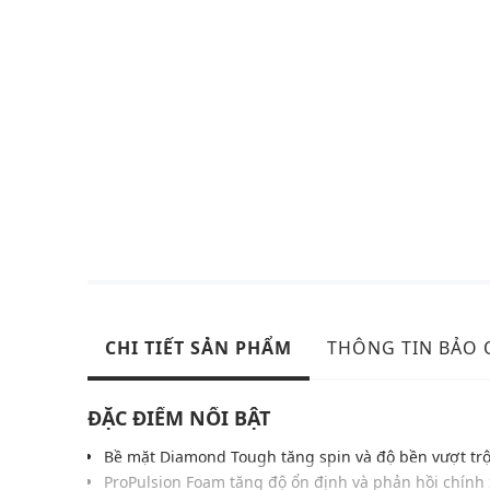
CHI TIẾT SẢN PHẨM
THÔNG TIN BẢO
ĐẶC ĐIỂM NỔI BẬT
Bề mặt Diamond Tough tăng spin và độ bền vượt trộ
ProPulsion Foam tăng độ ổn định và phản hồi chính 