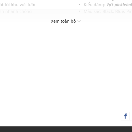
t tốt khu vực lưới
Kiểu dáng:
Vợt picklebal
ành nhanh chóng
Màu sắc: Black, Blue, Pi
 và truyền lực hiệu quả
Chất liệu: Diamond Tou
Xem toàn bộ
oát theo từng cú đánh
Kích thước: L16.5 x W7.5
ang tấn công
Chiều dài tay cán: 5.5 in
Chu vi cán: 4.125 - 4.25 
Trọng lượng: 8.0 - 8.3 oz
Độ dày: 16mm