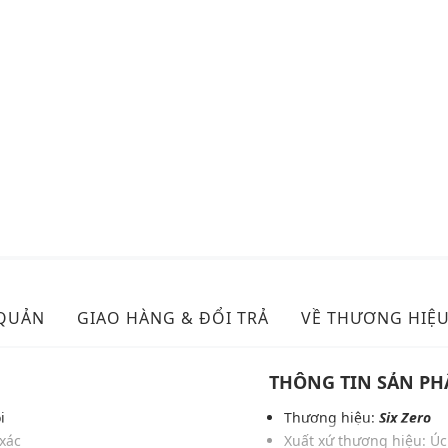
 QUẢN
GIAO HÀNG & ĐỔI TRẢ
VỀ THƯƠNG HIỆ
THÔNG TIN SẢN P
i
Thương hiệu:
Six Zero
xác
Xuất xứ thương hiệu: Úc