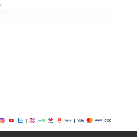
l
nk
gh
 in
in
|
|