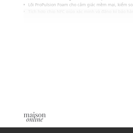
Lõi ProPulsion Foam cho cảm giác mềm mại, kiểm soá
Tích hợp chip NFC giúp xác minh và đăng ký bảo h
Hệ thống Tectonic Suspension tăng độ mượt, ổn định
Tectonic Suspension hỗ trợ điều chỉnh lực và kiểm s
Plush Power dễ tăng tốc khi chuyển từ phòng thủ s