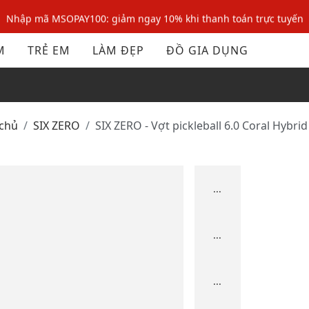
Nhập mã MSOPAY100: giảm ngay 10% khi thanh toán trực tuyến
Nhập mã: MSOXINCHAO - Giảm 10% đơn đầu cho thành viên mới!
M
TRẺ EM
LÀM ĐẸP
ĐỒ GIA DỤNG
Nhập mã MSOPAY100: giảm ngay 10% khi thanh toán trực tuyến
Nhập mã: MSOXINCHAO - Giảm 10% đơn đầu cho thành viên mới!
 chủ
SIX ZERO
SIX ZERO - Vợt pickleball 6.0 Coral Hybr
...
...
...