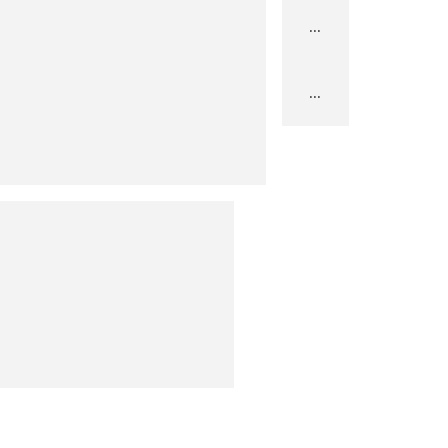
...
...