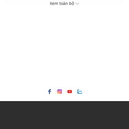
Bề mặt trơn mịn mang lại cảm giác dễ chịu khi chạm
Xem toàn bộ
Logo sắc nét phía trước tạo điểm nhấn cho thương hiệu
THÔNG TIN SẢN PHẨM
Thương hiệu:
Skechers
Xuất xứ thương hiệu: Mỹ
Giới tính: Nam
Kiểu dáng:
Áo polo
Màu sắc: Deep Teal
Chất liệu: 90% Polyester, 10% Elastane
Hoạ tiết: Trơn một màu
Phom áo: Suông vừa vặn
Thích hợp mặc trong các dịp: Đi chơi, đi làm,...
Xu hướng theo mùa: Sử dụng được tất cả các mùa trong
năm