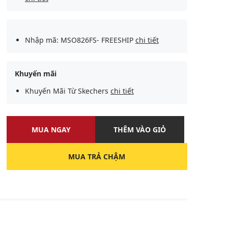
Nhập mã: MSO826FS- FREESHIP
chi tiết
Khuyến mãi
Khuyến Mãi Từ Skechers
chi tiết
MUA NGAY
THÊM VÀO GIỎ
MUA TRẢ CHẬM