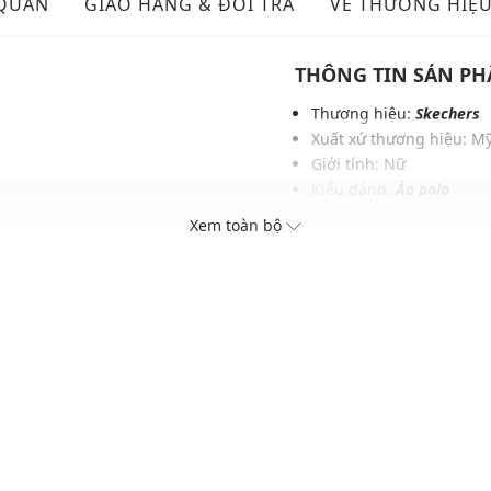
 QUẢN
GIAO HÀNG & ĐỔI TRẢ
VỀ THƯƠNG HIỆ
THÔNG TIN SẢN P
Thương hiệu:
Skechers
Xuất xứ thương hiệu: M
Giới tính: Nữ
Kiểu dáng:
Áo polo
Màu sắc: Snow White
Xem toàn bộ
Chất liệu: 50% Polyester
Hoạ tiết: Trơn một màu
Phom áo: Vừa vặn, thoải
Thích hợp mặc trong các d
Xu hướng theo mùa: Sử 