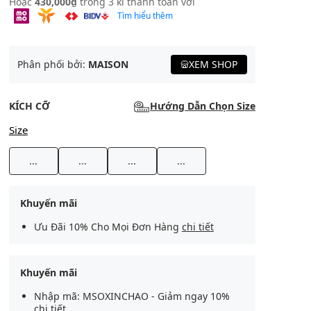
Hoặc
430,000₫
trong 3 kì thanh toán với
Tìm hiểu thêm
Phân phối bởi:
MAISON
XEM SHOP
KÍCH CỠ
Hướng Dẫn Chọn Size
Size
...
...
...
...
Khuyến mãi
Ưu Đãi 10% Cho Mọi Đơn Hàng
chi tiết
Khuyến mãi
Nhập mã: MSOXINCHAO - Giảm ngay 10%
chi tiết