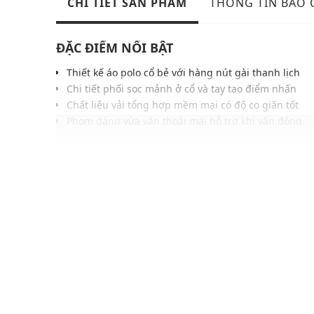
CHI TIẾT SẢN PHẨM
THÔNG TIN BẢO
ĐẶC ĐIỂM NỔI BẬT
Thiết kế áo polo cổ bẻ với hàng nút gài thanh lịch
Chi tiết phối sọc mảnh ở cổ và tay tạo điểm nhấn
Chất liệu vải tổng hợp mềm mại có độ co giãn tốt
Phom dáng vừa vặn thoải mái hỗ trợ khi vận động
Logo thương hiệu nhỏ tinh giản cùng tông màu áo
Dễ phối cùng quần shorts, quần dài hoặc chân váy