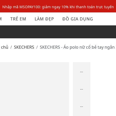
Nhập mã MSOPAY100: giảm ngay 10% khi thanh toán trực tuyến
Nhập mã: MSOXINCHAO - Giảm 10% đơn đầu cho thành viên mới!
M
TRẺ EM
LÀM ĐẸP
ĐỒ GIA DỤNG
Nhập mã MSOPAY100: giảm ngay 10% khi thanh toán trực tuyến
Nhập mã: MSOXINCHAO - Giảm 10% đơn đầu cho thành viên mới!
g chủ
SKECHERS
SKECHERS - Áo polo nữ cổ bẻ tay ngắn 
...
...
...