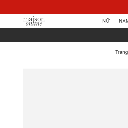
NỮ
NA
Tran