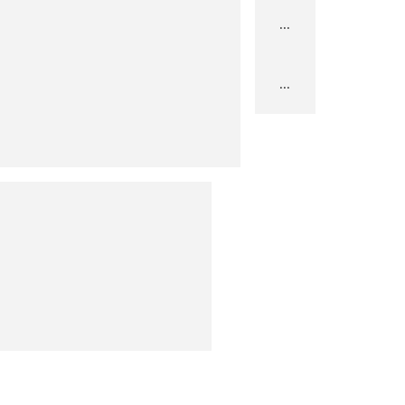
...
...