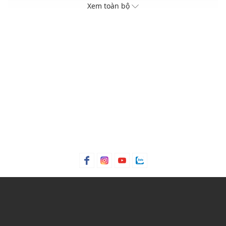
Chất liệu vải mềm mại, co giãn thông thoáng tối ưu
Xem toàn bộ
Dễ phối cùng quần jeans, short hoặc chân váy mini
THÔNG TIN SẢN PHẨM
Thương hiệu:
Skechers
Xuất xứ thương hiệu: Mỹ
Giới tính: Bé gái
Kiểu dáng:
Áo thun
Màu sắc: Tanager Turquoise, Peach Melba
Chất liệu: Tbc
Hoạ tiết: In chữ
Phom áo: Vừa vặn, thoải mái
Thích hợp mặc trong các dịp: Đi chơi, đi học,....
Xu hướng theo mùa: Sử dụng được tất cả các mùa trong
năm