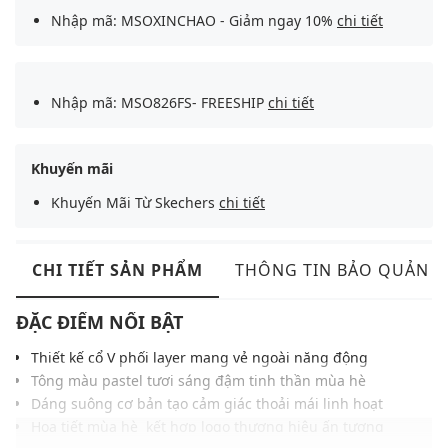
Nhập mã: MSOXINCHAO - Giảm ngay 10%
chi tiết
Nhập mã: MSO826FS- FREESHIP
chi tiết
Khuyến mãi
Khuyến Mãi Từ Skechers
chi tiết
CHI TIẾT SẢN PHẨM
THÔNG TIN BẢO QUẢN
ĐẶC ĐIỂM NỔI BẬT
Thiết kế cổ V phối layer mang vẻ ngoài năng động
Tông màu pastel tươi sáng đậm tinh thần mùa hè
Dáng suông cơ bản tạo cảm giác thoải mái linh hoạt
Họa tiết mùa hè kết hợp logo thương hiệu ấn tượng