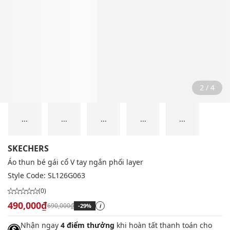
2 / 4
...
...
...
...
...
SKECHERS
Áo thun bé gái cổ V tay ngắn phối layer
Style Code:
SL126G063
(0)
490,000₫
690,000₫
-29%
i
Nhận ngay
4 điểm thưởng
khi hoàn tất thanh toán cho