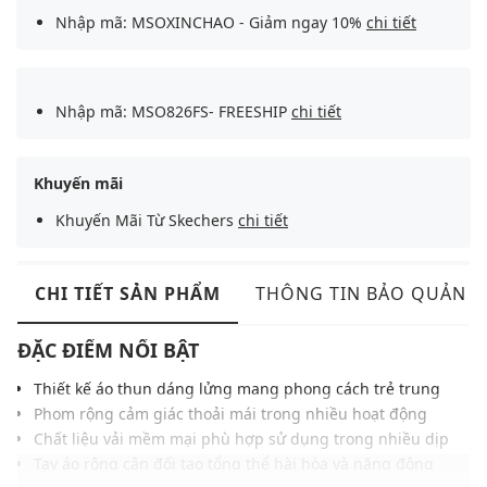
Nhập mã: MSOXINCHAO - Giảm ngay 10%
chi tiết
Nhập mã: MSO826FS- FREESHIP
chi tiết
Khuyến mãi
Khuyến Mãi Từ Skechers
chi tiết
CHI TIẾT SẢN PHẨM
THÔNG TIN BẢO QUẢN
ĐẶC ĐIỂM NỔI BẬT
Thiết kế áo thun dáng lửng mang phong cách trẻ trung
Phom rộng cảm giác thoải mái trong nhiều hoạt động
Chất liệu vải mềm mại phù hợp sử dụng trong nhiều dịp
Tay áo rộng cân đối tạo tổng thể hài hòa và năng động