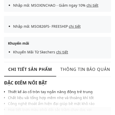
Nhập mã: MSOXINCHAO - Giảm ngay 10%
chi tiết
Nhập mã: MSO826FS- FREESHIP
chi tiết
Khuyến mãi
Khuyến Mãi Từ Skechers
chi tiết
CHI TIẾT SẢN PHẨM
THÔNG TIN BẢO QUẢN
ĐẶC ĐIỂM NỔI BẬT
Thiết kế áo cổ tròn tay ngắn năng động trẻ trung
Chất liệu vải tổng hợp mềm nhẹ và thoáng khí tốt
Công nghệ thoát ẩm hiện đại giúp bề mặt khô ráo
Họa tiết trơn màu phối dải sắc trầm chạy dọc vai