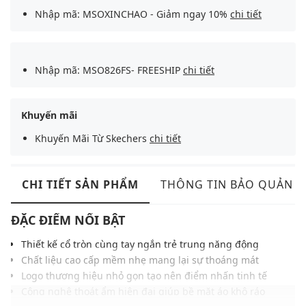
Nhập mã: MSOXINCHAO - Giảm ngay 10%
chi tiết
Nhập mã: MSO826FS- FREESHIP
chi tiết
Khuyến mãi
Khuyến Mãi Từ Skechers
chi tiết
CHI TIẾT SẢN PHẨM
THÔNG TIN BẢO QUẢN
ĐẶC ĐIỂM NỔI BẬT
Thiết kế cổ tròn cùng tay ngắn trẻ trung năng động
Chất liệu cao cấp mềm nhẹ mang lại sự thoáng mát
Logo thương hiệu nhỏ gọn tạo nên điểm nhấn tinh tế
Công nghệ thoát ẩm hiện đại giúp bề mặt áo khô ráo