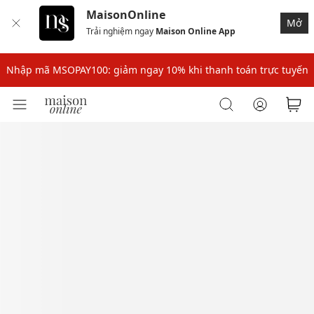
MaisonOnline
Mở
Trải nghiệm ngay
Maison Online App
Nhập mã: MSOXINCHAO - Giảm 10% đơn đầu cho thành viên mới!
Nhập mã MSOPAY100: giảm ngay 10% khi thanh toán trực tuyến
Nhập mã: MSOXINCHAO - Giảm 10% đơn đầu cho thành viên mới!
Nhập mã MSOPAY100: giảm ngay 10% khi thanh toán trực tuyến
Nhập mã: MSOXINCHAO - Giảm 10% đơn đầu cho thành viên mới!