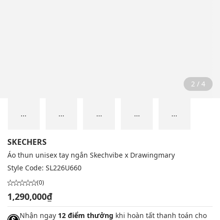
2 / 4
...
...
...
...
...
SKECHERS
Áo thun unisex tay ngắn Skechvibe x Drawingmary
Style Code:
SL226U660
(0)
1,290,000₫
Nhận ngay
12 điểm thưởng
khi hoàn tất thanh toán cho