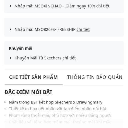
Nhập mã: MSOXINCHAO - Giảm ngay 10%
chi tiết
Nhập mã: MSO826FS- FREESHIP
chi tiết
Khuyến mãi
Khuyến Mãi Từ Skechers
chi tiết
CHI TIẾT SẢN PHẨM
THÔNG TIN BẢO QUẢN
ĐẶC ĐIỂM NỔI BẬT
Nằm trong BST kết hợp Skechers x Drawingmary
Thiết kế in họa tiết nhân vật tạo điểm nhấn nổi bật
Phom rộng thoải mái, phù hợp với nhiều dáng người
Chất liệu vải tổng hợp mềm mại, thoáng mát khi mặc