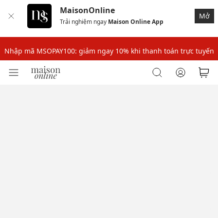
MaisonOnline
Mở
Trải nghiệm ngay
Maison Online App
Nhập mã: MSOXINCHAO - Giảm 10% đơn đầu cho thành viên mới!
Nhập mã MSOPAY100: giảm ngay 10% khi thanh toán trực tuyến
Nhập mã: MSOXINCHAO - Giảm 10% đơn đầu cho thành viên mới!
Nhập mã MSOPAY100: giảm ngay 10% khi thanh toán trực tuyến
Nhập mã: MSOXINCHAO - Giảm 10% đơn đầu cho thành viên mới!