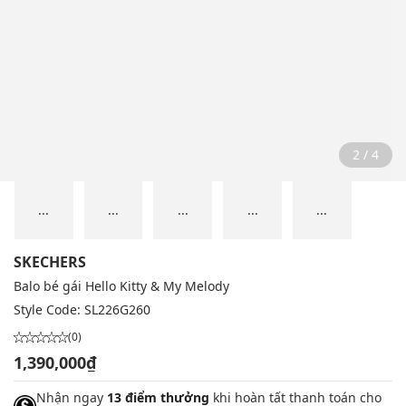
2 / 4
...
...
...
...
...
SKECHERS
Balo bé gái Hello Kitty & My Melody
Style Code:
SL226G260
(0)
1,390,000₫
Nhận ngay
13 điểm thưởng
khi hoàn tất thanh toán cho