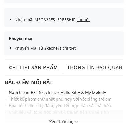
Nhập mã: MSO826FS- FREESHIP
chi tiết
Khuyến mãi
Khuyến Mãi Từ Skechers
chi tiết
CHI TIẾT SẢN PHẨM
THÔNG TIN BẢO QUẢN
ĐẶC ĐIỂM NỔI BẬT
Nằm trong BST Skechers x Hello Kitty & My Melody
Thiết kế phom chữ nhật phù hợp với vóc dáng trẻ em
Họa tiết hello kitty đáng yêu kết hợp màu sắc hài hòa
Chất liệu vải tổng hợp bền bỉ, thuận tiện khi vệ sinh
Ngăn chính rộng rãi tiện đựng tập sách và đồ cá nhân
Xem toàn bộ
Dây đeo vai dễ dàng điều chỉnh mang lại sự thoải mái