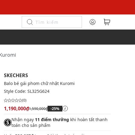
 Kuromi
SKECHERS
Balo bé gái phom chữ nhật Kuromi
Style Code:
SL325G624
(0)
1,190,000₫
1,590,000₫
-25%
i
Nhận ngay
11 điểm thưởng
khi hoàn tất thanh
toán cho sản phẩm