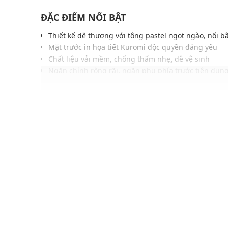
ĐẶC ĐIỂM NỔI BẬT
Thiết kế dễ thương với tông pastel ngọt ngào, nổi b
Mặt trước in họa tiết Kuromi độc quyền đáng yêu
Chất liệu vải mềm, chống thấm nhẹ, dễ vệ sinh
Ngăn chính rộng rãi, ngăn phụ phía trước tiện dụng
Dây đeo vai có thể điều chỉnh linh hoạt, êm ái
Nằm trong BST giữa Skechers và Kuromi với hình ản