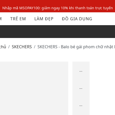
Nhập mã MSOPAY100: giảm ngay 10% khi thanh toán trực tuyến
Nhập mã: MSOXINCHAO - Giảm 10% đơn đầu cho thành viên mới!
M
TRẺ EM
LÀM ĐẸP
ĐỒ GIA DỤNG
Nhập mã MSOPAY100: giảm ngay 10% khi thanh toán trực tuyến
Nhập mã: MSOXINCHAO - Giảm 10% đơn đầu cho thành viên mới!
 chủ
SKECHERS
SKECHERS - Balo bé gái phom chữ nhật
...
...
...