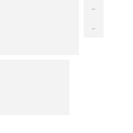
...
...