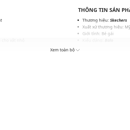
THÔNG TIN SẢN P
ật
Thương hiệu:
Skechers
Xuất xứ thương hiệu: M
Giới tính: Bé gái
 cho vật nhỏ
Kiểu dáng:
Balo
Màu sắc: Festival Bloom
Xem toàn bộ
h của Sanrio
Chất liệu: 100% Durable
Sức chứa: Có thể đựng vừ
Thích hợp dùng trong các 
Xu hướng theo mùa: Sử 