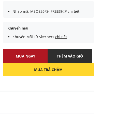
Nhập mã: MSO826FS- FREESHIP
chi tiết
Khuyến mãi
Khuyến Mãi Từ Skechers
chi tiết
MUA NGAY
THÊM VÀO GIỎ
MUA TRẢ CHẬM
U