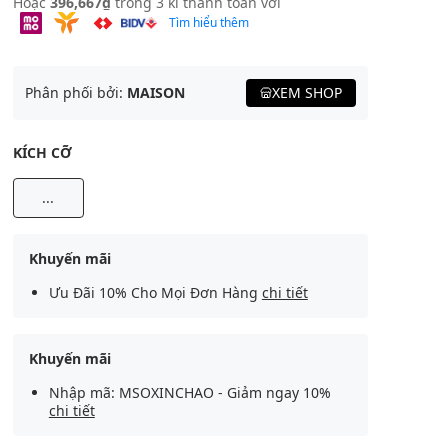
Hoặc
396,667₫
trong 3 kì thanh toán với
Tìm hiểu thêm
Phân phối bởi:
MAISON
XEM SHOP
KÍCH CỠ
...
Khuyến mãi
Ưu Đãi 10% Cho Mọi Đơn Hàng
chi tiết
Khuyến mãi
Nhập mã: MSOXINCHAO - Giảm ngay 10%
chi tiết