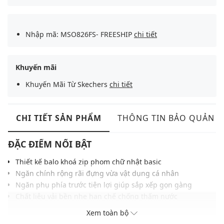
Nhập mã: MSO826FS- FREESHIP
chi tiết
Khuyến mãi
Khuyến Mãi Từ Skechers
chi tiết
CHI TIẾT SẢN PHẨM
THÔNG TIN BẢO QUẢN
ĐẶC ĐIỂM NỔI BẬT
Thiết kế balo khoá zip phom chữ nhật basic
Ngăn chính rộng rãi đựng vừa vật dụng cá nhân
Ngăn phụ phía trước tiện lợi giúp sắp xếp gọn gàng
Chất liệu vải bền nhẹ hạn chế chống thấm nước
Quai đeo chắc chắn, êm ái khi mang lâu
Xem toàn bộ
Logo Skechers nổi bật tinh tế ở mặt trước