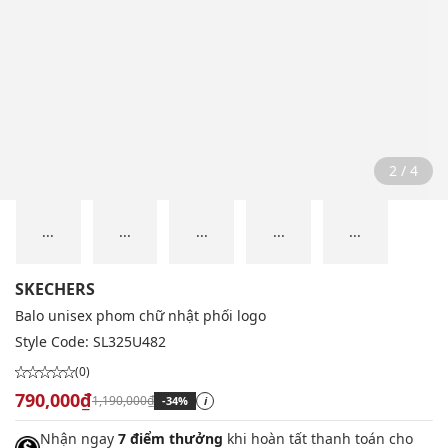
2 / 4
...
...
...
...
...
SKECHERS
Balo unisex phom chữ nhật phối logo
Style Code:
SL325U482
(0)
790,000₫
1,190,000₫
-34%
i
Nhận ngay
7 điểm thưởng
khi hoàn tất thanh toán cho