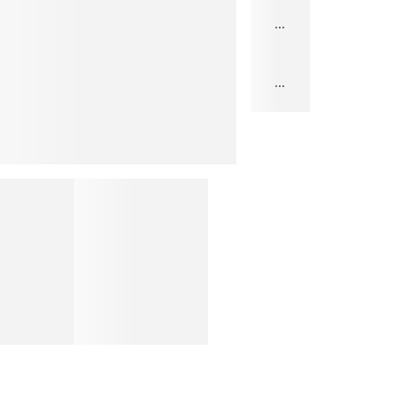
...
...