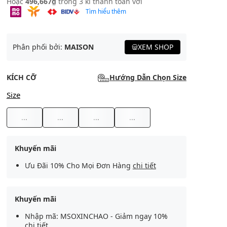
Hoặc
496,667₫
trong 3 kì thanh toán với
Tìm hiểu thêm
Phân phối bởi:
MAISON
XEM SHOP
KÍCH CỠ
Hướng Dẫn Chọn Size
Size
...
...
...
...
Khuyến mãi
Ưu Đãi 10% Cho Mọi Đơn Hàng
chi tiết
Khuyến mãi
Nhập mã: MSOXINCHAO - Giảm ngay 10%
chi tiết