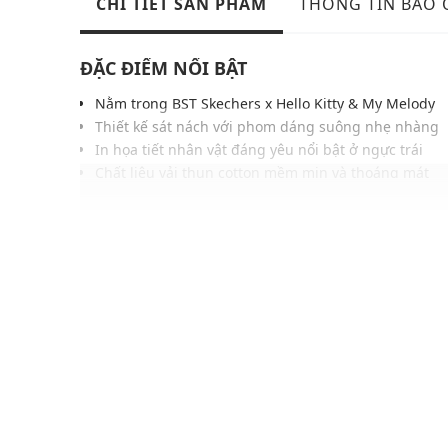
CHI TIẾT SẢN PHẨM
THÔNG TIN BẢO
ĐẶC ĐIỂM NỔI BẬT
Nằm trong BST Skechers x Hello Kitty & My Melody
Thiết kế sát nách với phom dáng suông nhẹ nhàng
In họa tiết nhân vật đáng yêu nổi bật ở ngực trái
Chất liệu vải thun cotton mềm mịn và thoáng mát
Kiểu dáng mini hiện đại phù hợp với nhiều vóc dán
Đường may gọn gàng tỉ mỉ, bền bỉ giữ phom ổn địn
Gam màu hiện đại dễ phối cùng nhiều phong cách