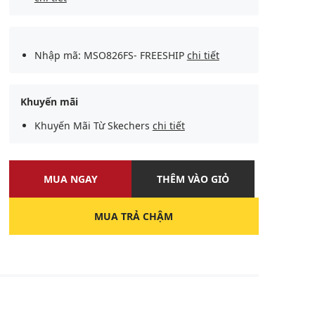
Nhập mã: MSO826FS- FREESHIP
chi tiết
Khuyến mãi
Khuyến Mãi Từ Skechers
chi tiết
MUA NGAY
THÊM VÀO GIỎ
MUA TRẢ CHẬM