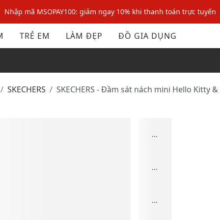
Nhập mã MSOPAY100: giảm ngay 10% khi thanh toán trực tuyến
Nhập mã: MSOXINCHAO - Giảm 10% đơn đầu cho thành viên mới!
M
TRẺ EM
LÀM ĐẸP
ĐỒ GIA DỤNG
Nhập mã MSOPAY100: giảm ngay 10% khi thanh toán trực tuyến
Nhập mã: MSOXINCHAO - Giảm 10% đơn đầu cho thành viên mới!
SKECHERS
SKECHERS - Đầm sát nách mini Hello Kitty 
...
...
...