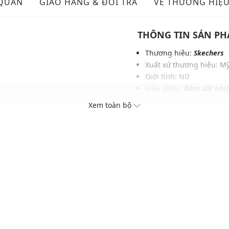
 QUẢN
GIAO HÀNG & ĐỔI TRẢ
VỀ THƯƠNG HIỆ
THÔNG TIN SẢN P
Thương hiệu:
Skechers
Xuất xứ thương hiệu: M
Giới tính: Nữ
Kiểu dáng:
Đầm sát nác
g
Màu sắc: Snow White
Xem toàn bộ
h
Chất liệu: 85% Cotton, 
Phom đầm: Vừa vặn, tho
Thích hợp mặc trong các d
Xu hướng theo mùa: Sử 