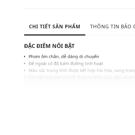
CHI TIẾT SẢN PHẨM
THÔNG TIN BẢO
ĐẶC ĐIỂM NỔI BẬT
Phom ôm chân, dễ dàng di chuyển
Đế ngoài có độ bám đường linh hoạt
Màu sắc trung tính được kết hợp hài hòa, sang trọn
Chi tiết logo Skechers® được in trên quai dép và ph
Chất liệu mềm mại, thoải mái