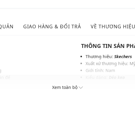
 QUẢN
GIAO HÀNG & ĐỔI TRẢ
VỀ THƯƠNG HIỆ
THÔNG TIN SẢN P
Thương hiệu:
Skechers
Xuất xứ thương hiệu: M
g
Giới tính: Nam
ần đế
Kiểu dáng:
Dép kẹp
Màu sắc: Black/Charcoal
Xem toàn bộ
Chất liệu: Fabric
Đế: Cao su
Thích hợp dùng trong các
Xu hướng theo mùa: Sử 