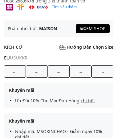
Hoặc
296,667₫
trong 3 kì thanh toán với
Tìm hiểu thêm
Phân phối bởi:
MAISON
XEM SHOP
KÍCH CỠ
Hướng Dẫn Chọn Size
EU
US
UK
KR
...
...
...
...
...
Khuyến mãi
Ưu Đãi 10% Cho Mọi Đơn Hàng
chi tiết
Khuyến mãi
Nhập mã: MSOXINCHAO - Giảm ngay 10%
chi tiết