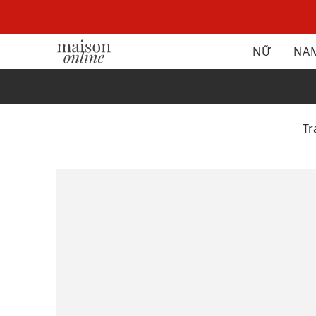
NỮ
NA
T