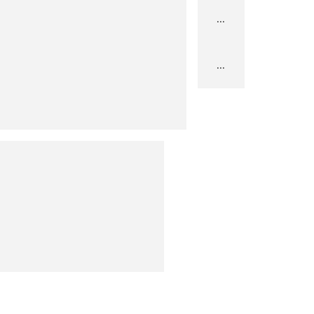
...
...