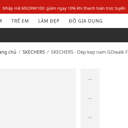
Nhập mã MSOPAY100: giảm ngay 10% khi thanh toán trực tuyến
Nhập mã: MSOXINCHAO - Giảm 10% đơn đầu cho thành viên mới!
M
TRẺ EM
LÀM ĐẸP
ĐỒ GIA DỤNG
Nhập mã MSOPAY100: giảm ngay 10% khi thanh toán trực tuyến
Nhập mã: MSOXINCHAO - Giảm 10% đơn đầu cho thành viên mới!
rang chủ
SKECHERS
SKECHERS - Dép kẹp nam GOwalk F
...
...
...