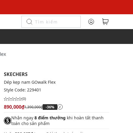
lex
SKECHERS
Dép kẹp nam GOwalk Flex
Style Code:
229401
(0)
890,000₫
1,390,000₫
-36%
i
Nhận ngay
8 điểm thưởng
khi hoàn tất thanh
toán cho sản phẩm