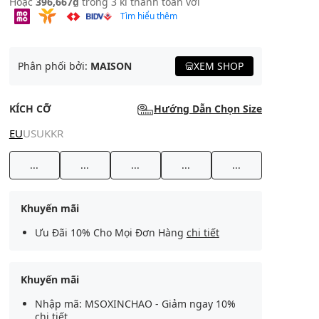
Hoặc
396,667₫
trong 3 kì thanh toán với
Tìm hiểu thêm
Phân phối bởi:
MAISON
XEM SHOP
KÍCH CỠ
Hướng Dẫn Chọn Size
EU
US
UK
KR
...
...
...
...
...
Khuyến mãi
Ưu Đãi 10% Cho Mọi Đơn Hàng
chi tiết
Khuyến mãi
Nhập mã: MSOXINCHAO - Giảm ngay 10%
chi tiết