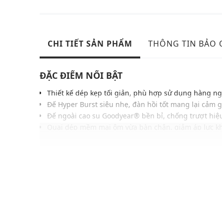
CHI TIẾT SẢN PHẨM
THÔNG TIN BẢO
ĐẶC ĐIỂM NỔI BẬT
Thiết kế dép kẹp tối giản, phù hợp sử dụng hàng n
Đế Hyper Burst siêu nhẹ, đàn hồi tốt mang lại cảm g
Đế ngoài cao su Goodyear® bền bỉ, chống trượt hi
Quai dép mềm mại ôm vừa bàn chân, giảm áp lực kh
Chất liệu thuần chay cao cấp, bền nhẹ và dễ vệ sinh
Phom dép thoải mái, phù hợp nhiều dáng bàn chân