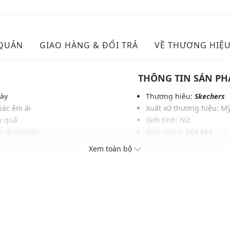
 QUẢN
GIAO HÀNG & ĐỔI TRẢ
VỀ THƯƠNG HIỆ
THÔNG TIN SẢN P
gày
Thương hiệu:
Skechers
iác êm ái
Xuất xứ thương hiệu: M
ệu quả
Giới tính: Nữ
i di chuyển
Kiểu dáng:
Dép kẹp
Màu sắc: Black, Blush P
Xem toàn bộ
Chất liệu: 100% Vegan m
Thích hợp dùng trong các 
Xu hướng theo mùa: Sử 