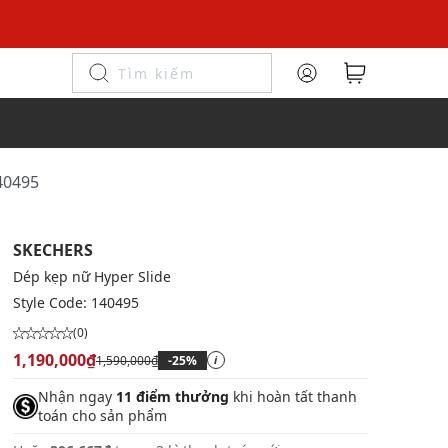
40495
SKECHERS
Dép kẹp nữ Hyper Slide
Style Code:
140495
(0)
1,190,000₫
1,590,000₫
-25%
i
Nhận ngay
11 điểm thưởng
khi hoàn tất thanh
toán cho sản phẩm