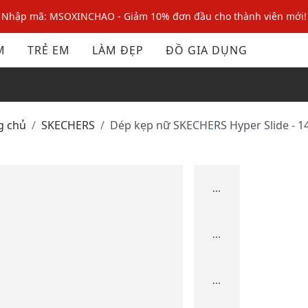
Nhập mã: MSOXINCHAO - Giảm 10% đơn đầu cho thành viên mới!
Nhập mã MSOPAY100: giảm ngay 10% khi thanh toán trực tuyến
M
TRẺ EM
LÀM ĐẸP
ĐỒ GIA DỤNG
Nhập mã: MSOXINCHAO - Giảm 10% đơn đầu cho thành viên mới!
g chủ
SKECHERS
Dép kẹp nữ SKECHERS Hyper Slide - 1
...
...
...