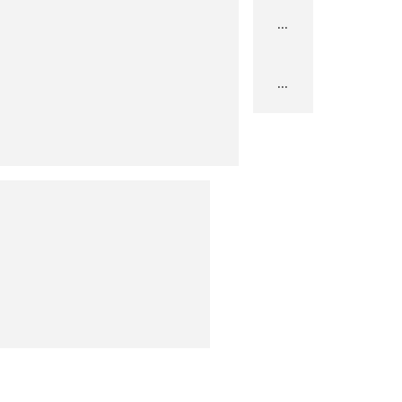
...
...