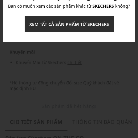
Bạn có muốn xem các sản phẩm khác từ
SKECHERS
không?
Nhập mã: MSOXINCHAO - Giảm ngay 10%
chi tiết
XEM TẤT CẢ SẢN PHẨM TỪ SKECHERS
Nhập mã: MSO826FS- FREESHIP
chi tiết
Khuyến mãi
Khuyến Mãi Từ Skechers
chi tiết
*Hệ thống tự động chuyển đổi size Quý khách đặt về
mặc định EU
Sản phẩm đã hết hàng!
CHI TIẾT SẢN PHẨM
THÔNG TIN BẢO QUẢN