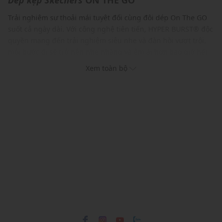
Dép kẹp
Skechers
ON THE GO
Trải nghiệm sự thoải mái tuyệt đối cùng đôi dép On The GO
suốt cả ngày dài. Với công nghệ tiên tiến, HYPER BURST® độc
quyền mang đến trải nghiệm siêu nhẹ và đàn hồi vượt trội,
mỗi bước đi sẽ trở nên nhẹ nhàng và êm ái hơn bao giờ hết,
giúp bạn cảm nhận sự thoải mái tối đa trong mọi hoạt động.
Xem toàn bộ
Item này là sự lựa chọn hoàn hảo cho những ai tìm kiếm sự
tiện lợi và phong cách. Hãy trải nghiệm ngay để cảm nhận sự
khác biệt và tự do di chuyển trong từng bước đi của bạn.
ĐẶC ĐIỂM NỔI BẬT
Phong cách phóng khoáng, hiện đại, đa năng
Đế ngoài cao su với thiết kế các khe rãnh đảm bảo độ bám
tốt
Chất liệu cao cấp, bền bỉ
Gam màu hiện đại, dễ dàng phối với nhiều trang phục và
phụ kiện
THÔNG TIN SẢN PHẨM