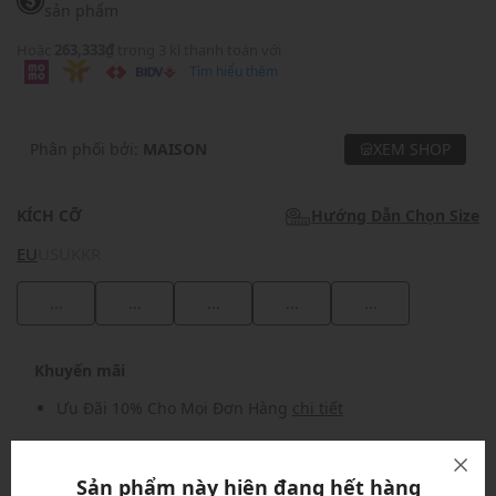
sản phẩm
Hoặc
263,333₫
trong 3 kì thanh toán với
Tìm hiểu thêm
Phân phối bởi:
MAISON
XEM SHOP
KÍCH CỠ
Hướng Dẫn Chọn Size
EU
US
UK
KR
...
...
...
...
...
Khuyến mãi
Ưu Đãi 10% Cho Mọi Đơn Hàng
chi tiết
Khuyến mãi
Sản phẩm này hiện đang hết hàng