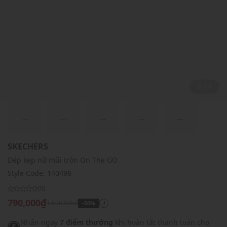
2 / 4
...
...
...
...
...
SKECHERS
Dép kẹp nữ mũi tròn On The GO
Style Code:
140498
(0)
790,000₫
1,590,000₫
-50%
i
Nhận ngay
7 điểm thưởng
khi hoàn tất thanh toán cho