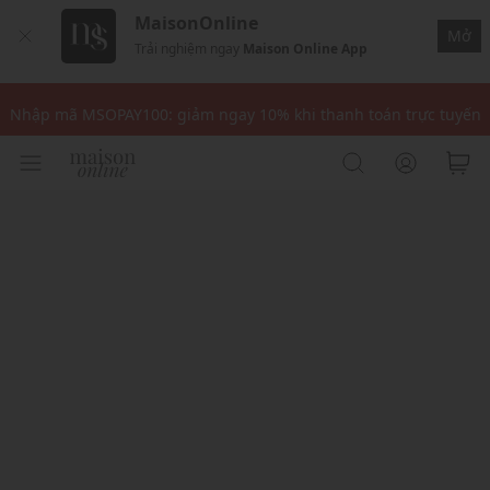
MaisonOnline
Mở
Trải nghiệm ngay
Maison Online App
Nhập mã: MSOXINCHAO - Giảm 10% đơn đầu cho thành viên mới!
Nhập mã MSOPAY100: giảm ngay 10% khi thanh toán trực tuyến
Nhập mã: MSOXINCHAO - Giảm 10% đơn đầu cho thành viên mới!
Nhập mã MSOPAY100: giảm ngay 10% khi thanh toán trực tuyến
Nhập mã: MSOXINCHAO - Giảm 10% đơn đầu cho thành viên mới!