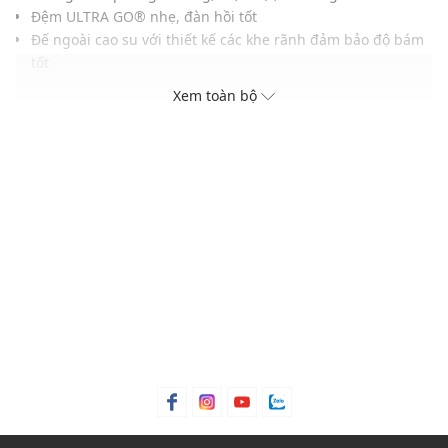
Đệm ULTRA GO® nhẹ, đàn hồi tốt
Đế ngoài cao su với thiết kế các khe rãnh đảm bảo độ bám
tốt
Chất liệu cao cấp, bền bỉ
Xem toàn bộ
Logo thương hiệu in nổi bật trên đế ngoài và quai dép
Gam màu hiện đại, dễ dàng phối với nhiều trang phục và
phụ kiện
THÔNG TIN SẢN PHẨM
Thương hiệu:
Skechers
Xuất xứ thương hiệu: Mỹ
Giới tính: Nữ
Kiểu dáng:
Dép kẹp
Màu sắc: Black/Gray, Coral, Lavender, Mint, Navy, Pink
Chất liệu: Synthetic
Dây quai mềm mại, dễ dàng thao tác xỏ/tháo
Thích hợp dùng trong các dịp: Đi biển, đi chơi, hoạt động
ngoài trời.....
Xu hướng theo mùa: Sử dụng được tất cả các mùa trong