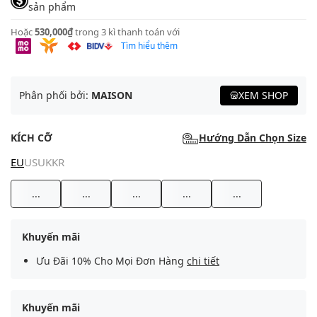
sản phẩm
Hoặc
530,000₫
trong 3 kì thanh toán với
Tìm hiểu thêm
Phân phối bởi:
MAISON
XEM SHOP
KÍCH CỠ
Hướng Dẫn Chọn Size
EU
US
UK
KR
...
...
...
...
...
Khuyến mãi
Ưu Đãi 10% Cho Mọi Đơn Hàng
chi tiết
Khuyến mãi