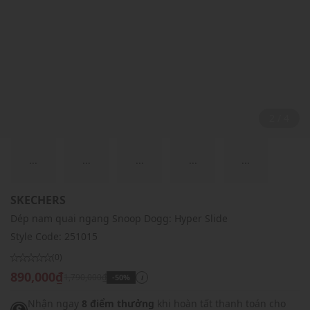
2 / 4
...
...
...
...
...
SKECHERS
Dép nam quai ngang Snoop Dogg: Hyper Slide
Style Code:
251015
(0)
890,000₫
1,790,000₫
-50%
i
Nhận ngay
8 điểm thưởng
khi hoàn tất thanh toán cho