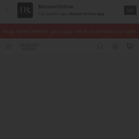
MaisonOnline
Mở
Trải nghiệm ngay
Maison Online App
Nhập mã: MSOXINCHAO - Giảm 10% đơn đầu cho thành viên mới!
Nhập mã MSOPAY100: giảm ngay 10% khi thanh toán trực tuyến
Nhập mã: MSOXINCHAO - Giảm 10% đơn đầu cho thành viên mới!
Nhập mã MSOPAY100: giảm ngay 10% khi thanh toán trực tuyến
Nhập mã: MSOXINCHAO - Giảm 10% đơn đầu cho thành viên mới!