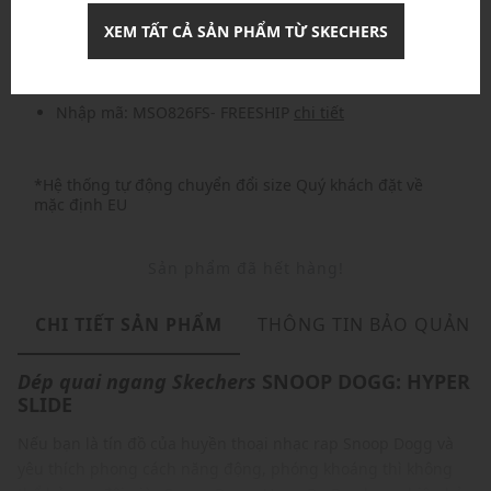
Nhập mã: MSOXINCHAO - Giảm ngay 10%
chi tiết
XEM TẤT CẢ SẢN PHẨM TỪ SKECHERS
Nhập mã: MSO826FS- FREESHIP
chi tiết
*Hệ thống tự động chuyển đổi size Quý khách đặt về
mặc định EU
Sản phẩm đã hết hàng!
CHI TIẾT SẢN PHẨM
THÔNG TIN BẢO QUẢN
Dép quai ngang
Skechers
SNOOP DOGG: HYPER
SLIDE
Nếu bạn là tín đồ của huyền thoại nhạc rap Snoop Dogg và
yêu thích phong cách năng động, phóng khoáng thì không