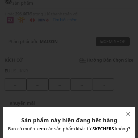
sản phẩm
Hoặc
296,667₫
trong 3 kì thanh toán với
Tìm hiểu thêm
Phân phối bởi:
MAISON
XEM SHOP
KÍCH CỠ
Hướng Dẫn Chọn Size
EU
US
UK
KR
...
...
...
...
...
Khuyến mãi
Ưu Đãi 10% Cho Mọi Đơn Hàng
chi tiết
Sản phẩm này hiện đang hết hàng
Bạn có muốn xem các sản phẩm khác từ
SKECHERS
không?
Khuyến mãi