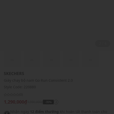
2 / 4
...
...
...
...
...
SKECHERS
Giày chạy bộ nam Go Run Consistent 2.0
Style Code:
220880
(0)
1,290,000₫
1,990,000₫
-35%
i
Nhận ngay
12 điểm thưởng
khi hoàn tất thanh toán cho