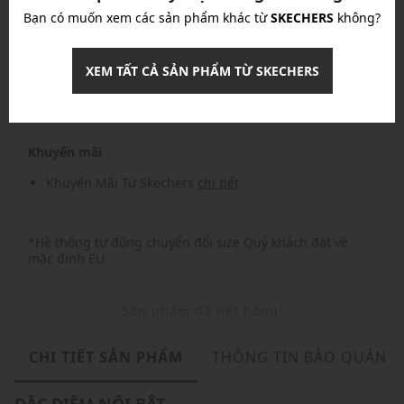
Bạn có muốn xem các sản phẩm khác từ
SKECHERS
không?
Nhập mã: MSOXINCHAO - Giảm ngay 10%
chi tiết
XEM TẤT CẢ SẢN PHẨM TỪ SKECHERS
Nhập mã: MSO826FS- FREESHIP
chi tiết
Khuyến mãi
Khuyến Mãi Từ Skechers
chi tiết
*Hệ thống tự động chuyển đổi size Quý khách đặt về
mặc định EU
Sản phẩm đã hết hàng!
CHI TIẾT SẢN PHẨM
THÔNG TIN BẢO QUẢN