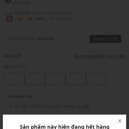
sản phẩm
Hoặc
430,000₫
trong 3 kì thanh toán với
Tìm hiểu thêm
Phân phối bởi:
MAISON
XEM SHOP
KÍCH CỠ
Hướng Dẫn Chọn Size
EU
US
UK
KR
...
...
...
...
...
Khuyến mãi
Ưu Đãi 10% Cho Mọi Đơn Hàng
chi tiết
Khuyến mãi
Sản phẩm này hiện đang hết hàng