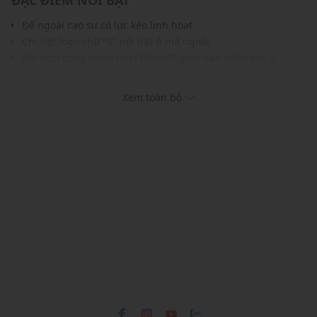
ĐẶC ĐIỂM NỔI BẬT
Đế ngoài cao su có lực kéo linh hoạt
Chi tiết logo chữ "S" nổi bật ở má ngoài
Kết hợp công nghệ Heel Pillow™ giúp bàn chân êm ái
Đế thoáng khí Skechers Air-Cooled Goga Mat ™ với đệm
đàn hồi cao
Xem toàn bộ
Lớp đệm giữa Ultra Light thoải mái
Gam màu dễ phối với nhiều trang phục và phụ kiện
THÔNG TIN SẢN PHẨM
Thương hiệu:
Skechers
Xuất xứ thương hiệu: Mỹ
Giới tính: Nam
Kiểu dáng:
Giày chạy bộ
Màu sắc: Navy, White, Black/White, White/Grey
Chất liệu: Textile
Dây quai: Dây thắt mảnh ở giữa
Thoáng khí: Có lớp lót thoáng khí
Thích hợp dùng trong các dịp: Đi làm, đi chơi, tập luyện,...
Xu hướng theo mùa: Sử dụng được tất cả các mùa trong