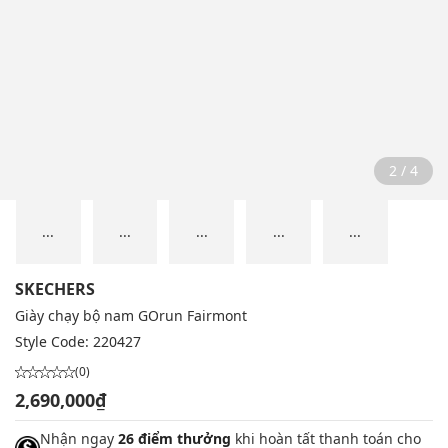
2 / 4
...
...
...
...
...
SKECHERS
Giày chạy bộ nam GOrun Fairmont
Style Code:
220427
(0)
2,690,000₫
Nhận ngay
26 điểm thưởng
khi hoàn tất thanh toán cho