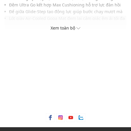
Đệm Ultra Go kết hợp Max Cushioning hỗ trợ lực đàn hồi
Đế giữa Glide-Step tạo động lực giúp bước chạy mượt mà
Lót giày Air-Cooled Goga Mat đem lại cảm giác êm ái tối đa
Đế ngoài Goodyear bám đường bền bỉ trên nhiều địa hình
Xem toàn bộ
Công nghệ Natural Rocker hỗ trợ chuyển bước gót đến mũi
Phù hợp cho chạy bộ luyện tập hoặc di chuyển hàng ngày
THÔNG TIN SẢN PHẨM
Thương hiệu:
Skechers
Xuất xứ thương hiệu: Mỹ
Giới tính: Nam
Kiểu dáng:
Giày chạy bộ
Màu sắc: Charcoal, Slate
Chất liệu: Lace-up engineered mesh
Đế: Rubber
Thoáng khí: Có lớp lót thoáng khí
Thích hợp dùng trong các dịp: Tập luyện thể thao, hoạt
động ngoài trời, đi làm, đi chơi,....
Xu hướng theo mùa: Sử dụng được tất cả các mùa trong