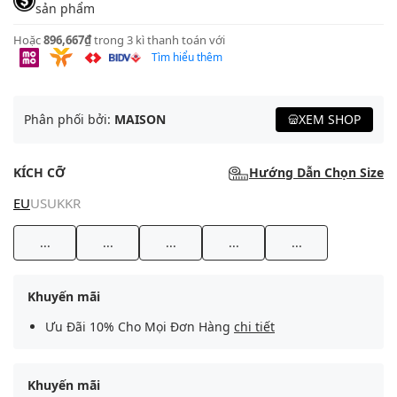
sản phẩm
Hoặc
896,667₫
trong 3 kì thanh toán với
Tìm hiểu thêm
Phân phối bởi:
MAISON
XEM SHOP
KÍCH CỠ
Hướng Dẫn Chọn Size
EU
US
UK
KR
...
...
...
...
...
Khuyến mãi
Ưu Đãi 10% Cho Mọi Đơn Hàng
chi tiết
Khuyến mãi