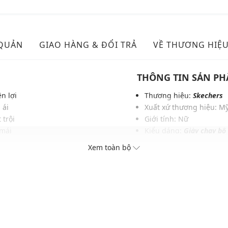
 QUẢN
GIAO HÀNG & ĐỔI TRẢ
VỀ THƯƠNG HIỆ
THÔNG TIN SẢN P
n lợi
Thương hiệu:
Skechers
 ái
Xuất xứ thương hiệu: M
trội
Giới tính: Nữ
 mái
Kiểu dáng:
Giày chạy bộ
ến mũi
Màu sắc: Back/White, Na
Xem toàn bộ
a hình
Chất liệu: Vải dệt
 thể thao
Đế: Rubber
Thoáng khí: Có lớp lót 
Thích hợp dùng trong các
làm, đi chơi,....
Xu hướng theo mùa: Sử 