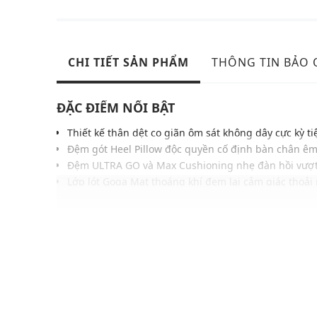
CHI TIẾT SẢN PHẨM
THÔNG TIN BẢO
ĐẶC ĐIỂM NỔI BẬT
Thiết kế thân dệt co giãn ôm sát không dây cực kỳ tiệ
Đệm gót Heel Pillow độc quyền cố định bàn chân êm
Đệm ULTRA GO và Max Cushioning nhẹ đàn hồi vượt 
Lớp lót Goga Mat thoáng khí đem lại cảm giác thoải
Công nghệ gót cong chuyển bước mượt mà từ gót đ
Đế ngoài cao su Skx Grip bám đường tốt trên mọi đị
Chất liệu thuần chay dễ giặt, phù hợp chạy bộ, chơi