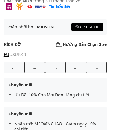
Hoặc
896,667₫
trong 3 kì thanh toán với
Tìm hiểu thêm
Phân phối bởi:
MAISON
XEM SHOP
KÍCH CỠ
Hướng Dẫn Chọn Size
EU
US
UK
KR
...
...
...
...
...
Khuyến mãi
Ưu Đãi 10% Cho Mọi Đơn Hàng
chi tiết
Khuyến mãi
Nhập mã: MSOXINCHAO - Giảm ngay 10%
chi tiết