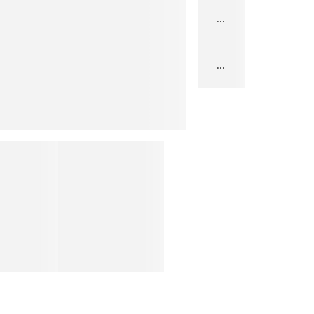
...
...