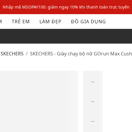
Nhập mã MSOPAY100: giảm ngay 10% khi thanh toán trực tuyến
Nhập mã: MSOXINCHAO - Giảm 10% đơn đầu cho thành viên mới!
M
TRẺ EM
LÀM ĐẸP
ĐỒ GIA DỤNG
Nhập mã MSOPAY100: giảm ngay 10% khi thanh toán trực tuyến
Nhập mã: MSOXINCHAO - Giảm 10% đơn đầu cho thành viên mới!
SKECHERS
SKECHERS - Giày chạy bộ nữ GOrun Max Cushi
...
...
...