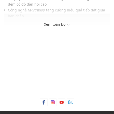
đệm có độ đàn hồi cao
Công nghệ M-Strike® tăng cường hiệu quả tiếp đất giữa
bàn chân
Đệm mút Skechers Soft Stride™ siêu nhẹ giúp tăng thêm
Xem toàn bộ
sự thoải mái
Thiết kế có phần trên bằng vải
Đế ngoài có độ bám linh hoạt
Chi tiết logo Skechers®
THÔNG TIN SẢN PHẨM
Thương hiệu:
Skechers
Xuất xứ thương hiệu: Mỹ
Giới tính: Nữ
Kiểu dáng:
Giày chạy bộ
Màu sắc: Black/White, Light Gray, White/Silver
Chất liệu: 100% vegan, fabric
Thoáng khí: Có lớp lót thoáng khí
Thích hợp dùng trong các dịp: Đi học, đi chơi, đi làm, thể
thao,...