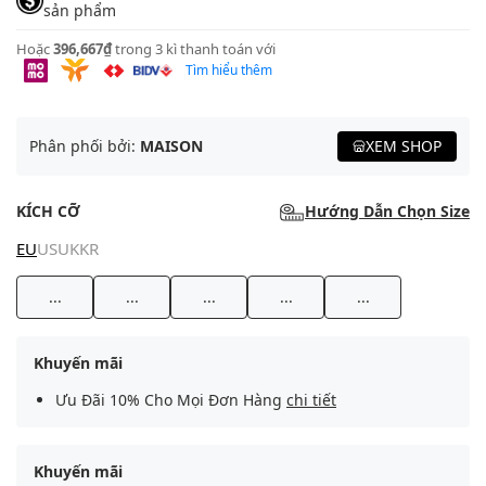
sản phẩm
Hoặc
396,667₫
trong 3 kì thanh toán với
Tìm hiểu thêm
Phân phối bởi:
MAISON
XEM SHOP
KÍCH CỠ
Hướng Dẫn Chọn Size
EU
US
UK
KR
...
...
...
...
...
Khuyến mãi
Ưu Đãi 10% Cho Mọi Đơn Hàng
chi tiết
Khuyến mãi