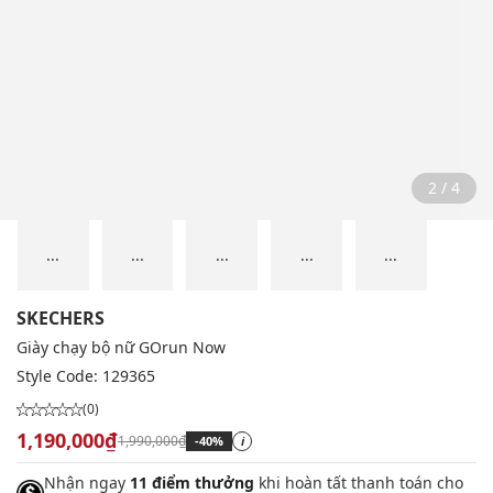
2 / 4
...
...
...
...
...
SKECHERS
Giày chạy bộ nữ GOrun Now
Style Code:
129365
(0)
1,190,000₫
1,990,000₫
-40%
i
Nhận ngay
11 điểm thưởng
khi hoàn tất thanh toán cho