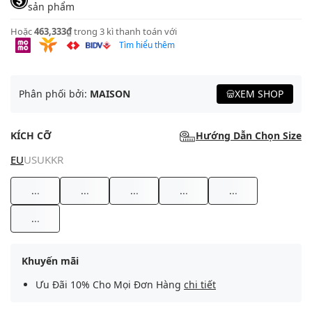
sản phẩm
Hoặc
463,333₫
trong 3 kì thanh toán với
Tìm hiểu thêm
Phân phối bởi:
MAISON
XEM SHOP
KÍCH CỠ
Hướng Dẫn Chọn Size
EU
US
UK
KR
...
...
...
...
...
...
Khuyến mãi
Ưu Đãi 10% Cho Mọi Đơn Hàng
chi tiết