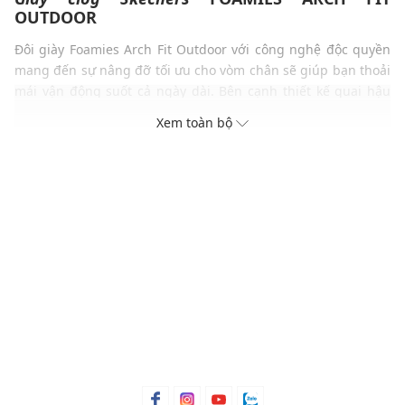
OUTDOOR
Đôi giày Foamies Arch Fit Outdoor với công nghệ độc quyền
mang đến sự nâng đỡ tối ưu cho vòm chân sẽ giúp bạn thoải
mái vận động suốt cả ngày dài. Bên cạnh thiết kế quai hậu
thông minh có thể điều chỉnh linh hoạt giúp cố định dép
Xem toàn bộ
chắc chắn, Foamies Arch Fit Outdoor còn được hoàn thiện từ
chất liệu siêu nhẹ, bền bỉ và chống nước, lại còn dễ dàng vệ
sinh. Item này là sự kết hợp hoàn hảo giữa sự thoải mái, tiện
dụng và hỗ trợ tối ưu, là người bạn đồng hành lý tưởng cho
mọi hoạt động của bạn.
ĐẶC ĐIỂM NỔI BẬT
Chi tiết đục lỗ tròn thông thoáng và thời trang
Chất liệu EVA Foamies® nhẹ nhàng, thoáng khí
Hiệu ứng đổi màu từ nhạt sang đậm
Kiểu dáng hiện đại, dễ dàng phối với nhiều trang phục và
phụ kiện
THÔNG TIN SẢN PHẨM