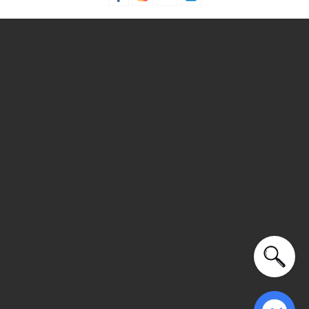
Thương hiệu:
Skechers
Xuất xứ: Mỹ
Giới tính: Nam
Kiểu dáng:
Giày clog
Màu sắc: Black, Brown, Olive, Khaki
Chất liệu: Foamies® EVA
Đế: Cao su
Mũi giày tròn
Dây quai: Dây đeo gót sau có thể chuyển đổi
Thích hợp dùng trong các dịp: Đi biển, đi chơi, hoạt động
ngoài trời.....
Xu hướng theo mùa: Sử dụng được tất cả các mùa trong
năm