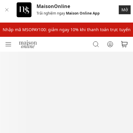
MaisonOnline
Mở
Trải nghiệm ngay
Maison Online App
Nhập mã: MSOXINCHAO - Giảm 10% đơn đầu cho thành viên mới!
Nhập mã MSOPAY100: giảm ngay 10% khi thanh toán trực tuyến
Nhập mã: MSOXINCHAO - Giảm 10% đơn đầu cho thành viên mới!
Nhập mã MSOPAY100: giảm ngay 10% khi thanh toán trực tuyến
Nhập mã: MSOXINCHAO - Giảm 10% đơn đầu cho thành viên mới!