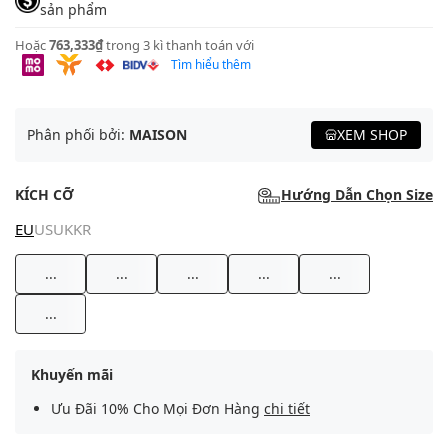
sản phẩm
Hoặc
763,333₫
trong 3 kì thanh toán với
Tìm hiểu thêm
Phân phối bởi:
MAISON
XEM SHOP
KÍCH CỠ
Hướng Dẫn Chọn Size
EU
US
UK
KR
...
...
...
...
...
...
Khuyến mãi
Ưu Đãi 10% Cho Mọi Đơn Hàng
chi tiết