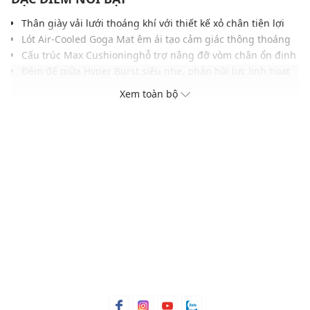
Thân giày vải lưới thoáng khí với thiết kế xỏ chân tiện lợi
Lót Air-Cooled Goga Mat êm ái tạo cảm giác thông thoáng
Cấu trúc Max Cushioninghỗ trợ nâng đỡ vòm chân ổn định
Đệm đế giữa Hyper Burst siêu nhẹ, phản hồi lực linh hoạt
Công nghệ Natural Rocker hỗ trợ chuyển động mượt mà
Xem toàn bộ
Chất liệu thuần chay cao cấp, phối logo chữ S bên hông
Tông màu trung tính hiện đại, dễ phối cùng đồ thể thao
THÔNG TIN SẢN PHẨM
Thương hiệu:
Skechers
Xuất xứ thương hiệu: Mỹ
Giới tính: Nam
Kiểu dáng:
Giày đi bộ
Màu sắc: Black, Gray
Chất liệu: Textile
Đế: Cao su
Thoáng khí: Có lớp lót thoáng khí
Thích hợp dùng trong các dịp: Tập luyện thể thao, hoạt
động ngoài trời,...