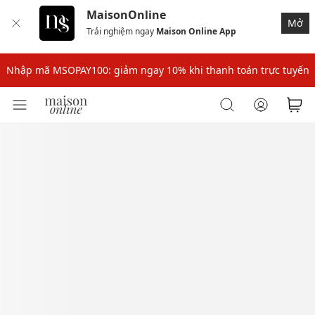
MaisonOnline
Mở
Trải nghiệm ngay
Maison Online App
Nhập mã: MSOXINCHAO - Giảm 10% đơn đầu cho thành viên mới!
Nhập mã MSOPAY100: giảm ngay 10% khi thanh toán trực tuyến
Nhập mã: MSOXINCHAO - Giảm 10% đơn đầu cho thành viên mới!
Nhập mã MSOPAY100: giảm ngay 10% khi thanh toán trực tuyến
Nhập mã: MSOXINCHAO - Giảm 10% đơn đầu cho thành viên mới!