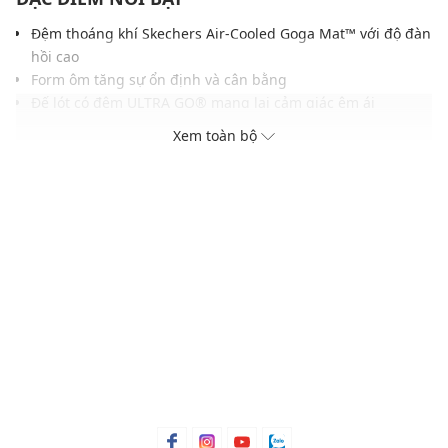
Đệm thoáng khí Skechers Air-Cooled Goga Mat™ với độ đàn
hồi cao
Form ôm tăng sự ổn định và cân bằng
Đế lót có đệm ULTRA GO® mang lại cảm giác êm ái
Đệm mút Skechers® Soft Stride™ tăng thêm sự thoải mái
Xem toàn bộ
Gam màu hiện đại, dễ dàng phối với nhiều trang phục và
phụ kiện
THÔNG TIN SẢN PHẨM
Thương hiệu:
Skechers
Xuất xứ thương hiệu: Mỹ
Giới tính: Nữ
Kiểu dáng:
Giày đi bộ
Màu sắc: Black/White, Blue/Pink,
Taupe/Blue, Charcoal/Turquoise
Chất liệu: Vải dệt
Đế: Cao su
Thoáng khí: Có lớp lót thoáng khí
Thích hợp dùng trong các dịp: Tập luyện thể thao, hoạt