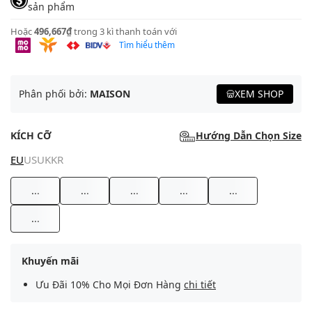
sản phẩm
Hoặc
496,667₫
trong 3 kì thanh toán với
Tìm hiểu thêm
Phân phối bởi:
MAISON
XEM SHOP
KÍCH CỠ
Hướng Dẫn Chọn Size
EU
US
UK
KR
...
...
...
...
...
...
Khuyến mãi
Ưu Đãi 10% Cho Mọi Đơn Hàng
chi tiết