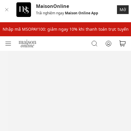
MaisonOnline
Mở
Trải nghiệm ngay
Maison Online App
Nhập mã: MSOXINCHAO - Giảm 10% đơn đầu cho thành viên mới!
Nhập mã MSOPAY100: giảm ngay 10% khi thanh toán trực tuyến
Nhập mã: MSOXINCHAO - Giảm 10% đơn đầu cho thành viên mới!
Nhập mã MSOPAY100: giảm ngay 10% khi thanh toán trực tuyến
Nhập mã: MSOXINCHAO - Giảm 10% đơn đầu cho thành viên mới!