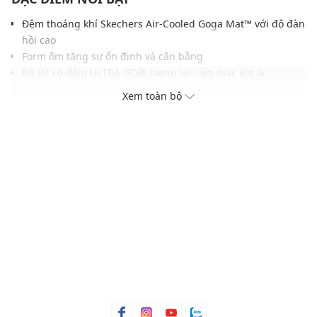
Đệm thoáng khí Skechers Air-Cooled Goga Mat™ với độ đàn
hồi cao
Form ôm tăng sự ổn định và cân bằng
Đế lót có đệm ULTRA GO® mang lại cảm giác êm ái
Đệm mút Skechers® Soft Stride™ tăng thêm sự thoải mái
Xem toàn bộ
Gam màu hiện đại, dễ dàng phối với nhiều trang phục và
phụ kiện
THÔNG TIN SẢN PHẨM
Thương hiệu:
Skechers
Xuất xứ thương hiệu: Mỹ
Giới tính: Nữ
Kiểu dáng:
Giày đi bộ
Màu sắc: Black/White, Blue/Pink,
Taupe/Blue, Charcoal/Turquoise
Chất liệu: Vải dệt
Đế: Cao su
Thoáng khí: Có lớp lót thoáng khí
Thích hợp dùng trong các dịp: Tập luyện thể thao, hoạt