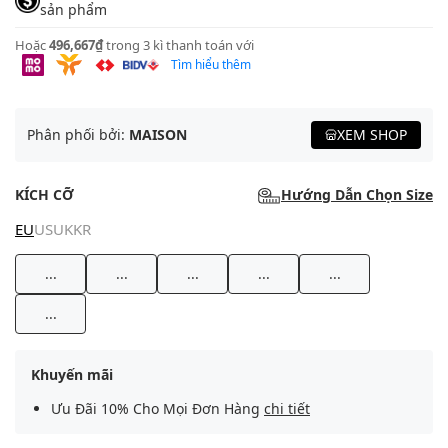
sản phẩm
Hoặc
496,667₫
trong 3 kì thanh toán với
Tìm hiểu thêm
Phân phối bởi:
MAISON
XEM SHOP
KÍCH CỠ
Hướng Dẫn Chọn Size
EU
US
UK
KR
...
...
...
...
...
...
Khuyến mãi
Ưu Đãi 10% Cho Mọi Đơn Hàng
chi tiết