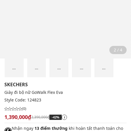
2 / 4
...
...
...
...
...
SKECHERS
Giày đi bộ nữ GoWalk Flex Eva
Style Code:
124823
(0)
1,390,000₫
2,390,000₫
-42%
i
Nhận ngay
13 điểm thưởng
khi hoàn tất thanh toán cho