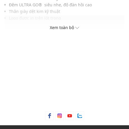
Đệm ULTRA GO® siêu nhẹ, độ đàn hồi cao
Thân giày dệt kim kỹ thuật
Logo được in trên lót trong
Đế có rãnh chống trơn trượt, tăng độ bám
Xem toàn bộ
Màu sắc hiện đại, dễ dàng kết hợp với nhiều loại trang
phục khác nhau
THÔNG TIN SẢN PHẨM
Thương hiệu:
Skechers
Xuất xứ thương hiệu: Mỹ
Giới tính: Nữ
Kiểu dáng:
Giày đi bộ
Màu sắc: Black, Natural/Purple, Mauve
Chất liệu: Vải dệt
Đế: Cao su
Thoáng khí: Có lớp lót thoáng khí
Thích hợp dùng trong các dịp: Tập luyện thể thao, hoạt
động ngoài trời,...
Xu hướng theo mùa: Sử dụng được tất cả các mùa trong