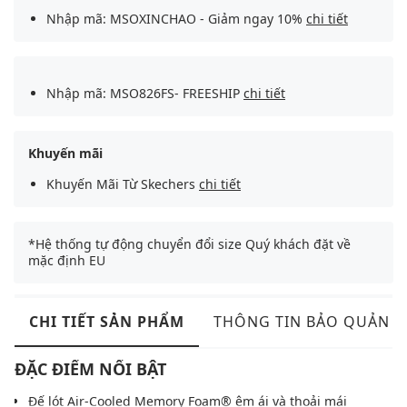
Nhập mã: MSOXINCHAO - Giảm ngay 10%
chi tiết
Nhập mã: MSO826FS- FREESHIP
chi tiết
Khuyến mãi
Khuyến Mãi Từ Skechers
chi tiết
*Hệ thống tự động chuyển đổi size Quý khách đặt về
mặc định EU
CHI TIẾT SẢN PHẨM
THÔNG TIN BẢO QUẢN
ĐẶC ĐIỂM NỔI BẬT
Đế lót Air-Cooled Memory Foam® êm ái và thoải mái