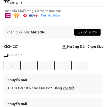
sản phẩm
Hoặc
463,333₫
trong 3 kì thanh toán với
Tìm hiểu thêm
Phân phối bởi:
MAISON
XEM SHOP
KÍCH CỠ
Hướng Dẫn Chọn Size
EU
US
UK
KR
...
...
...
...
...
Khuyến mãi
Ưu Đãi 10% Cho Mọi Đơn Hàng
chi tiết
Khuyến mãi