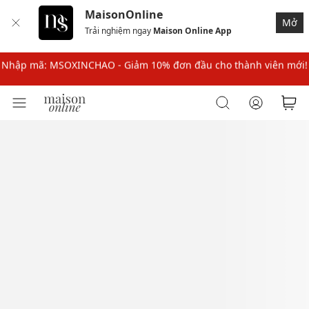
MaisonOnline
Nhập mã MSOPAY100: giảm ngay 10% khi thanh toán trực tuyến
Mở
Trải nghiệm ngay
Maison Online App
Nhập mã: MSOXINCHAO - Giảm 10% đơn đầu cho thành viên mới!
Nhập mã MSOPAY100: giảm ngay 10% khi thanh toán trực tuyến
Nhập mã: MSOXINCHAO - Giảm 10% đơn đầu cho thành viên mới!