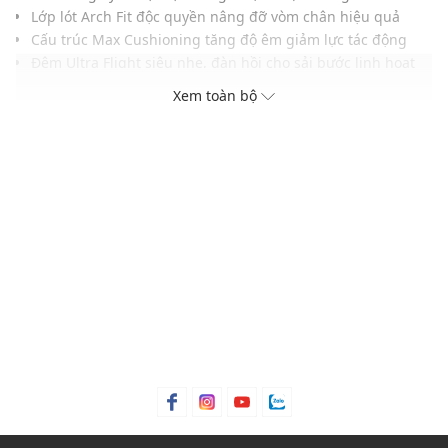
Lớp lót Arch Fit độc quyền nâng đỡ vòm chân hiệu quả
Cấu trúc Max Cushioning tăng độ êm giảm lực tác động
Đệm Ultra Flight siêu nhẹ, đàn hồi cho sải bước linh hoạt
Công nghệ Hyper Arc hỗ trợ chuyển động mượt mà hơn
Xem toàn bộ
Thân giày vải lưới thoáng khí giúp tạo cảm giác dễ chịu
Logo Skechers tinh tế, dễ phối nhiều trang phục thể thao
THÔNG TIN SẢN PHẨM
Thương hiệu:
Skechers
Xuất xứ thương hiệu: Mỹ
Giới tính: Nữ
Kiểu dáng:
Giày đi bộ
Màu sắc: Natural, White/Silver, Black/Light Blue
Chất liệu: Textile, Synthetic
Đế: Cao su
Thoáng khí: Có lớp lót thoáng khí
Thích hợp dùng trong các dịp: Tập luyện thể thao, hoạt
động ngoài trời,...
Xu hướng theo mùa: Sử dụng được tất cả các mùa trong