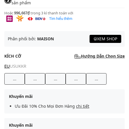
sản phẩm
Hoặc
996,667₫
trong 3 kì thanh toán với
Tìm hiểu thêm
Phân phối bởi:
MAISON
XEM SHOP
KÍCH CỠ
Hướng Dẫn Chọn Size
EU
US
UK
KR
...
...
...
...
...
Khuyến mãi
Ưu Đãi 10% Cho Mọi Đơn Hàng
chi tiết
Khuyến mãi