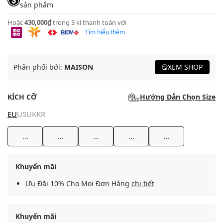
sản phẩm
Hoặc
430,000₫
trong 3 kì thanh toán với
Tìm hiểu thêm
Phân phối bởi:
MAISON
XEM SHOP
KÍCH CỠ
Hướng Dẫn Chọn Size
EU
US
UK
KR
...
...
...
...
...
Khuyến mãi
Ưu Đãi 10% Cho Mọi Đơn Hàng
chi tiết
Khuyến mãi