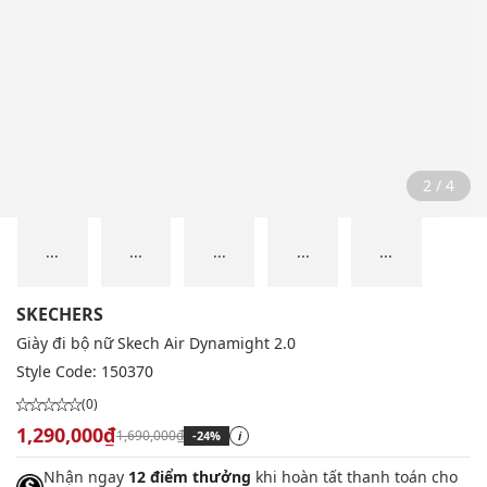
2 / 4
...
...
...
...
...
SKECHERS
Giày đi bộ nữ Skech Air Dynamight 2.0
Style Code:
150370
(0)
1,290,000₫
1,690,000₫
-24%
i
Nhận ngay
12 điểm thưởng
khi hoàn tất thanh toán cho