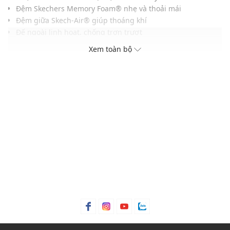
Đệm Skechers Memory Foam® nhẹ và thoải mái
Đệm giữa Skech-Air® giúp thoáng khí
Đế ngoài linh hoạt, chống trơn trượt
Phần trên bằng lưới kỹ thuật với lớp phủ giả da và phần
Xem toàn bộ
trước buộc dây
Màu sắc hiện đại, dễ dàng kết hợp với nhiều loại trang
phục khác nhau
THÔNG TIN SẢN PHẨM
Thương hiệu:
Skechers
Xuất xứ thương hiệu: Mỹ
Giới tính: Nữ
Kiểu dáng:
Giày đi bộ
Màu sắc: Black, Natural Pink, White
Chất liệu: Mesh
Đế: Cao su
Thoáng khí: Có lớp lót thoáng khí
Thích hợp dùng trong các dịp: Tập luyện thể thao, hoạt
động ngoài trời,...