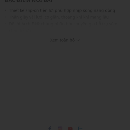
ĐẶC ĐIỂM NỔI BẬT
Thiết kế slip-on tiện lợi phù hợp nhịp sống năng động
Thân giày vải lưới co giãn, thoáng khí khi mang lâu
Đế lót Arch Fit® chứng nhận bởi chuyên gia hỗ trợ vòm
chân tối ưu
Đệm giữa êm ái, giảm áp lực bàn chân khi đi bộ hoặc đứng
Xem toàn bộ
lâu
Đế ngoài bám tốt, linh hoạt trong từng bước chân
Phom dáng gọn gàng, tối giản, dễ phối đồ công sở và
casual
THÔNG TIN SẢN PHẨM
Thương hiệu:
Skechers
Xuất xứ thương hiệu: Mỹ
Giới tính: Nam
Kiểu dáng:
Giày slip on
Màu sắc: Black, Navy, Taupe, Grey, Black/Gray
Chất liệu: Mesh
Lót giày: Skechers Arch Fit®
Thoáng khí: Có lớp lót thoáng khí