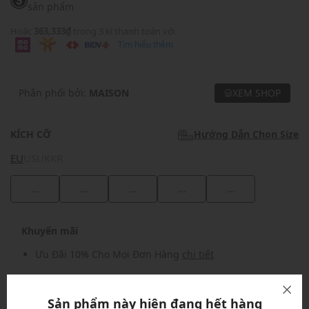
sản phẩm
Hoặc
363,333₫
trong 3 kì thanh toán với
Tìm hiểu thêm
Phân phối bởi:
MAISON
XEM SHOP
KÍCH CỠ
Hướng Dẫn Chọn Size
EU
US
UK
KR
...
...
...
...
...
Khuyến mãi
Ưu Đãi 10% Cho Mọi Đơn Hàng
chi tiết
Khuyến mãi
Sản phẩm này hiện đang hết hàng