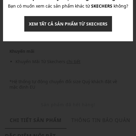
Bạn có muốn xem các sản phẩm khác từ
SKECHERS
không?
Nhập mã: MSOXINCHAO - Giảm ngay 10%
chi tiết
XEM TẤT CẢ SẢN PHẨM TỪ SKECHERS
Nhập mã: MSO826FS- FREESHIP
chi tiết
Khuyến mãi
Khuyến Mãi Từ Skechers
chi tiết
*Hệ thống tự động chuyển đổi size Quý khách đặt về
mặc định EU
Sản phẩm đã hết hàng!
CHI TIẾT SẢN PHẨM
THÔNG TIN BẢO QUẢN