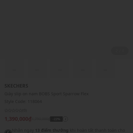
2 / 4
...
...
...
...
...
SKECHERS
Giày slip on nam BOBS Sport Sparrow Flex
Style Code:
118064
(0)
1,390,000₫
1,790,000₫
-22%
i
Nhận ngay
13 điểm thưởng
khi hoàn tất thanh toán cho