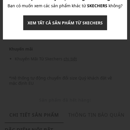
Bạn có muốn xem các sản phẩm khác từ
SKECHERS
không?
Nhập mã: MSOXINCHAO - Giảm ngay 10%
chi tiết
XEM TẤT CẢ SẢN PHẨM TỪ SKECHERS
Nhập mã: MSO826FS- FREESHIP
chi tiết
Khuyến mãi
Khuyến Mãi Từ Skechers
chi tiết
*Hệ thống tự động chuyển đổi size Quý khách đặt về
mặc định EU
Sản phẩm đã hết hàng!
CHI TIẾT SẢN PHẨM
THÔNG TIN BẢO QUẢN