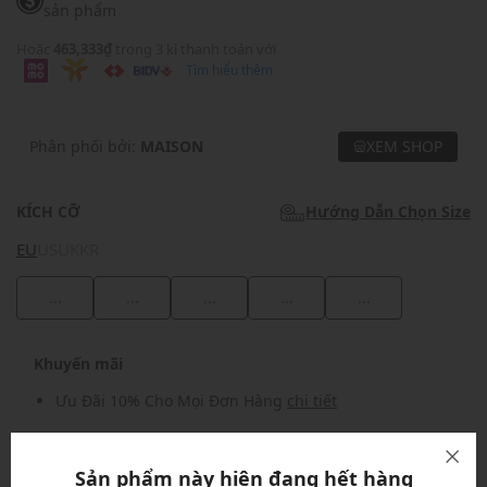
sản phẩm
Hoặc
463,333₫
trong 3 kì thanh toán với
Tìm hiểu thêm
Phân phối bởi:
MAISON
XEM SHOP
KÍCH CỠ
Hướng Dẫn Chọn Size
EU
US
UK
KR
...
...
...
...
...
Khuyến mãi
Ưu Đãi 10% Cho Mọi Đơn Hàng
chi tiết
Khuyến mãi
Sản phẩm này hiện đang hết hàng