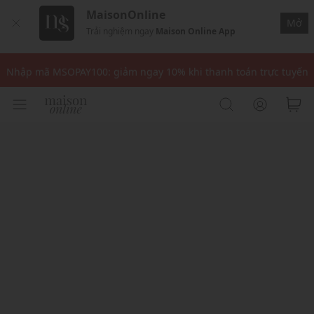
MaisonOnline
Mở
Trải nghiệm ngay
Maison Online App
Nhập mã: MSOXINCHAO - Giảm 10% đơn đầu cho thành viên mới!
Nhập mã MSOPAY100: giảm ngay 10% khi thanh toán trực tuyến
Nhập mã: MSOXINCHAO - Giảm 10% đơn đầu cho thành viên mới!
Nhập mã MSOPAY100: giảm ngay 10% khi thanh toán trực tuyến
Nhập mã: MSOXINCHAO - Giảm 10% đơn đầu cho thành viên mới!