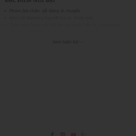
ĐẶC ĐIỂM NỔI BẬT
Phom ôm chân, dễ dàng di chuyển
Đệm lót Memory Foam® êm ái, thoải mái
Thân giày bằng vải dệt kim kỹ thuật bền bỉ, thoáng khí
Đế ngoài có rãnh chống trơn trượt, tăng độ bám
Gam màu hiện đại, dễ dàng phối với nhiều trang phục và
Xem toàn bộ
phụ kiện
THÔNG TIN SẢN PHẨM
Thương hiệu:
Skechers
Xuất xứ thương hiệu: Mỹ
Giới tính: Nam
Kiểu dáng:
Giày slip on
Màu sắc: Black, Off White, Taupe, Black, Grey
Chất liệu: 100% vegan materials
Logo: Được in trên lót trong
Thoáng khí: Có lớp lót thoáng khí
Thích hợp dùng trong các dịp: Tập luyện thể thao, hoạt
động ngoài trời,...
Xu hướng theo mùa: Sử dụng được tất cả các mùa trong