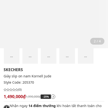
2 / 4
...
...
...
...
...
SKECHERS
Giày slip on nam Kornell Jude
Style Code:
205370
(0)
1,490,000₫
1,990,000₫
-25%
i
Nhận ngay
14 điểm thưởng
khi hoàn tất thanh toán cho