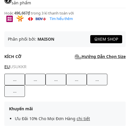
sản phẩm
Hoặc
496,667₫
trong 3 kì thanh toán với
Tìm hiểu thêm
Phân phối bởi:
MAISON
XEM SHOP
KÍCH CỠ
Hướng Dẫn Chọn Size
EU
US
UK
KR
...
...
...
...
...
...
Khuyến mãi
Ưu Đãi 10% Cho Mọi Đơn Hàng
chi tiết