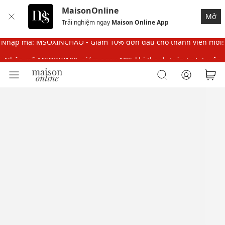
MaisonOnline
Nhập mã MSOPAY100: giảm ngay 10% khi thanh toán trực tuyến
Mở
Trải nghiệm ngay
Maison Online App
Nhập mã: MSOXINCHAO - Giảm 10% đơn đầu cho thành viên mới!
Nhập mã MSOPAY100: giảm ngay 10% khi thanh toán trực tuyến
Nhập mã: MSOXINCHAO - Giảm 10% đơn đầu cho thành viên mới!