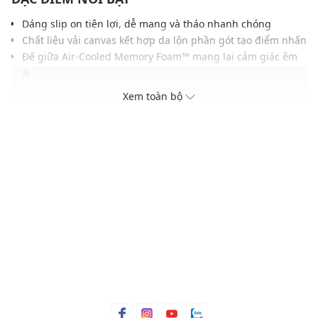
Dáng slip on tiện lợi, dễ mang và tháo nhanh chóng
Chất liệu vải canvas kết hợp da lộn phần gót tạo điểm nhấn
Đế giữa Air-Cooled Memory Foam™ mang lại cảm giác êm
ái
Đế ngoài cao su linh hoạt, tăng độ bám, độ bền khi di
Xem toàn bộ
chuyển
Gam màu cổ điển, dễ phối cùng nhiều trang phục
THÔNG TIN SẢN PHẨM
Thương hiệu:
Skechers
Xuất xứ thương hiệu: Mỹ
Kiểu dáng:
Giày slip on
Màu sắc: Black, Taupe
Chất liệu: Ethylene Vinyl Acetate
Thoáng khí: Có lớp lót thoáng khí
Thích hợp dùng trong các dịp: Tập luyện thể thao, hoạt
động ngoài trời,...
Xu hướng theo mùa: Sử dụng được tất cả các mùa trong
năm