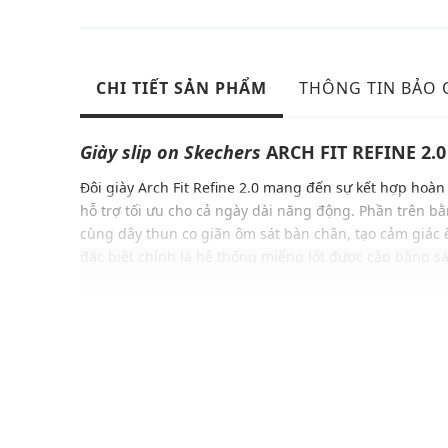
CHI TIẾT SẢN PHẨM
THÔNG TIN BẢO
Giày slip on
Skechers
ARCH FIT REFINE 2.0
Đôi giày Arch Fit Refine 2.0
mang đến sự kết hợp hoàn 
hỗ trợ tối ưu cho cả ngày dài năng động. Phần trên bằ
cùng dây thun co giãn ôm sát bàn chân, tạo cảm giác 
đặc biệt chính là hệ thống miếng lót được cấp bằng sá
chân được chứng nhận bởi bác sĩ chuyên khoa. Hình d
kế dựa trên 20 năm nghiên cứu và 120.000 lần quét b
hợp và nâng đỡ tối đa.
ĐẶC ĐIỂM NỔI BẬT
Phần trên bằng vải dệt kim với dây thun co giãn
Hệ thống miếng lót
Skechers
Arch Fit® được cấp bằ
chân được chứng nhận bởi bác sĩ chuyên khoa chân