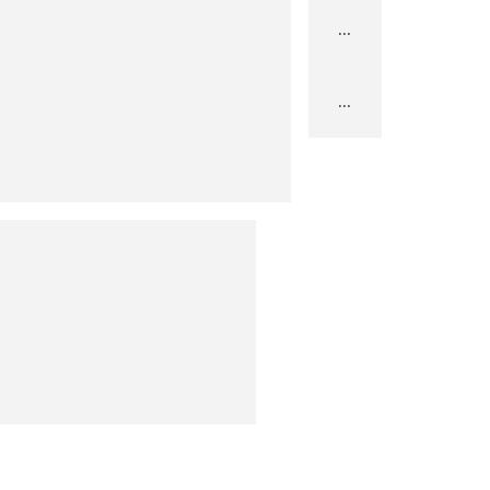
...
...