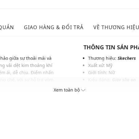
 QUẢN
GIAO HÀNG & ĐỔI TRẢ
VỀ THƯƠNG HIỆ
THÔNG TIN SẢN P
hảo giữa sự thoải mái và
Thương hiệu:
Skechers
ng vải dệt kim thoáng khí
Xuất xứ: Mỹ
êm ái, dễ chịu. Điểm nhấn
Giới tính: Nữ
ng chế, với sự hỗ trợ vòm
Kiểu dáng:
Giày slip on
áng miếng lót được thiết
Màu sắc: Black/Pink, Whi
Xem toàn bộ
àn chân, đảm bảo sự phù
Chất liệu: Vải lưới
Đế: Cao su
Logo: Được in trên má g
Mũi giày tròn
Thoáng khí: Có lớp lót 
Thích hợp dùng trong các
ng sáng chế với hỗ trợ vòm
Xu hướng theo mùa: Sử 