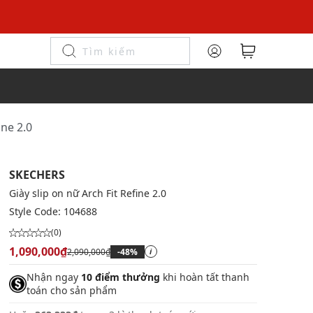
ine 2.0
SKECHERS
Giày slip on nữ Arch Fit Refine 2.0
Style Code:
104688
(0)
1,090,000₫
2,090,000₫
-48%
i
Nhận ngay
10 điểm thưởng
khi hoàn tất thanh
toán cho sản phẩm