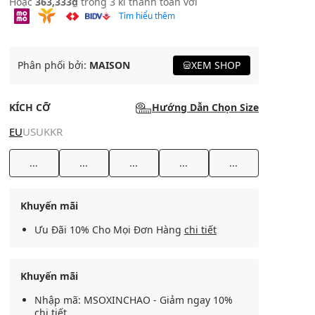
Hoặc
363,333₫
trong 3 kì thanh toán với
Tìm hiểu thêm
Phân phối bởi:
MAISON
XEM SHOP
KÍCH CỠ
Hướng Dẫn Chọn Size
EU
US
UK
KR
...
...
...
...
...
Khuyến mãi
Ưu Đãi 10% Cho Mọi Đơn Hàng
chi tiết
Khuyến mãi
Nhập mã: MSOXINCHAO - Giảm ngay 10%
chi tiết