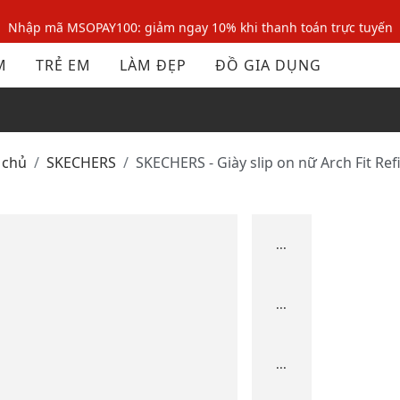
Nhập mã MSOPAY100: giảm ngay 10% khi thanh toán trực tuyến
Nhập mã: MSOXINCHAO - Giảm 10% đơn đầu cho thành viên mới!
M
TRẺ EM
LÀM ĐẸP
ĐỒ GIA DỤNG
Nhập mã MSOPAY100: giảm ngay 10% khi thanh toán trực tuyến
Nhập mã: MSOXINCHAO - Giảm 10% đơn đầu cho thành viên mới!
 chủ
SKECHERS
SKECHERS - Giày slip on nữ Arch Fit Ref
...
...
...