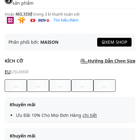
sản phẩm
Hoặc
463,333₫
trong 3 kì thanh toán với
Tìm hiểu thêm
Phân phối bởi:
MAISON
XEM SHOP
KÍCH CỠ
Hướng Dẫn Chọn Size
EU
US
UK
KR
...
...
...
...
...
Khuyến mãi
Ưu Đãi 10% Cho Mọi Đơn Hàng
chi tiết
Khuyến mãi