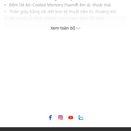
Đệm lót Air-Cooled Memory Foam® êm ái, thoải mái
Thân giày bằng vải dệt kim kỹ thuật bền bỉ, thoáng khí
Đế ngoài có rãnh chống trơn trượt, tăng độ bám
Gam màu dễ phối với nhiều trang phục và phụ kiện
Xem toàn bộ
THÔNG TIN SẢN PHẨM
Thương hiệu:
Skechers
Xuất xứ thương hiệu: Mỹ
Giới tính: Nữ
Kiểu dáng:
Giày slip on
Màu sắc: Offwhite, Taupe
Chất liệu: Vải dệt
Thoáng khí: Có lớp lót thoáng khí
Thích hợp dùng trong các dịp: Tập luyện thể thao, hoạt
động ngoài trời,...
Xu hướng theo mùa: Sử dụng được tất cả các mùa trong
năm