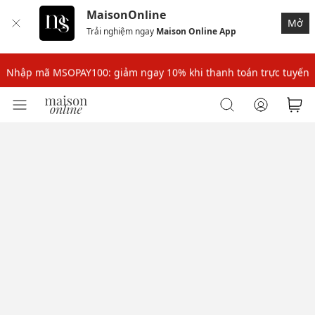
MaisonOnline
Mở
Trải nghiệm ngay
Maison Online App
Nhập mã: MSOXINCHAO - Giảm 10% đơn đầu cho thành viên mới!
Nhập mã MSOPAY100: giảm ngay 10% khi thanh toán trực tuyến
Nhập mã: MSOXINCHAO - Giảm 10% đơn đầu cho thành viên mới!
Nhập mã MSOPAY100: giảm ngay 10% khi thanh toán trực tuyến
Nhập mã: MSOXINCHAO - Giảm 10% đơn đầu cho thành viên mới!