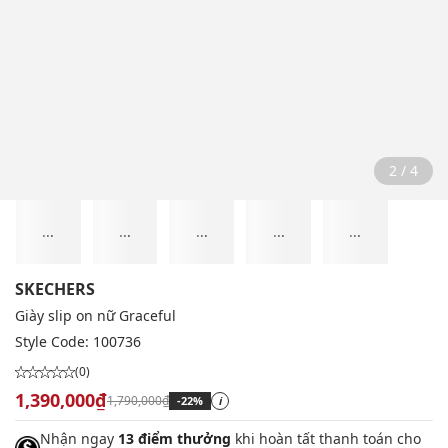
2 / 4
...
...
...
...
...
SKECHERS
Giày slip on nữ Graceful
Style Code:
100736
(0)
1,390,000₫
1,790,000₫
-22%
i
Nhận ngay
13 điểm thưởng
khi hoàn tất thanh toán cho