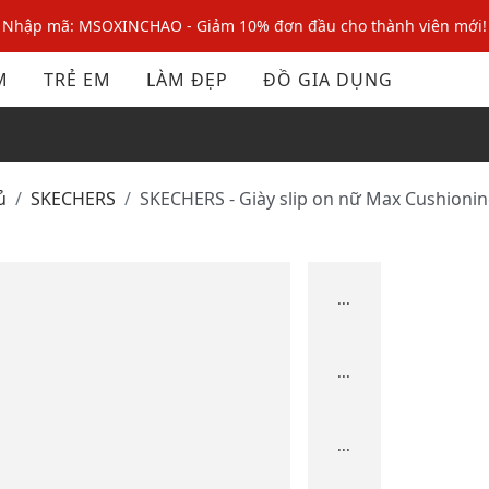
Nhập mã: MSOXINCHAO - Giảm 10% đơn đầu cho thành viên mới!
Nhập mã MSOPAY100: giảm ngay 10% khi thanh toán trực tuyến
M
TRẺ EM
LÀM ĐẸP
ĐỒ GIA DỤNG
Nhập mã: MSOXINCHAO - Giảm 10% đơn đầu cho thành viên mới!
ủ
SKECHERS
SKECHERS - Giày slip on nữ Max Cushioning
...
...
...