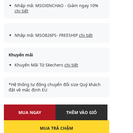
Nhập mã: MSOXINCHAO - Giảm ngay 10%
chi tiết
Nhập mã: MSO826FS- FREESHIP
chi tiết
Khuyến mãi
Khuyến Mãi Từ Skechers
chi tiết
*Hệ thống tự động chuyển đổi size Quý khách
đặt về mặc định EU
MUA NGAY
THÊM VÀO GIỎ
MUA TRẢ CHẬM