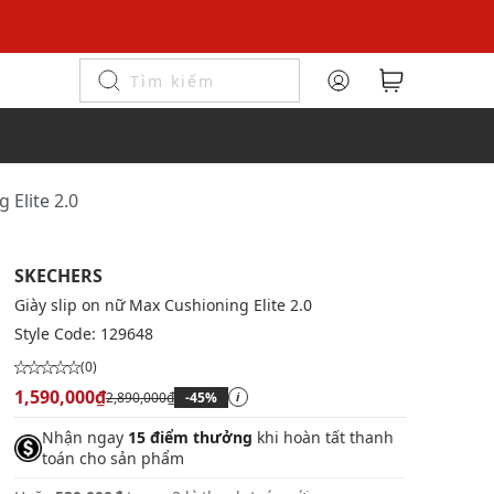
 Elite 2.0
SKECHERS
Giày slip on nữ Max Cushioning Elite 2.0
Style Code:
129648
(0)
1,590,000₫
2,890,000₫
-45%
i
Nhận ngay
15 điểm thưởng
khi hoàn tất thanh
toán cho sản phẩm