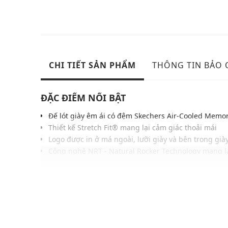
CHI TIẾT SẢN PHẨM
THÔNG TIN BẢO
ĐẶC ĐIỂM NỔI BẬT
Đế lót giày êm ái có đệm Skechers Air-Cooled Mem
Thiết kế Stretch Fit® mang lại cảm giác thoải mái
Logo được in ở má ngoài, lưỡi giày và bên trong già
Công nghệ NRT - Natural Rocker Technology mang lạ
bước
Thiết kế phom ôm chân kết hợp với đệm Skechers 
sự thoải mái và hỗ trợ đặc biệt
Màu sắc trung tính, dễ phối cùng nhiều trang phục 