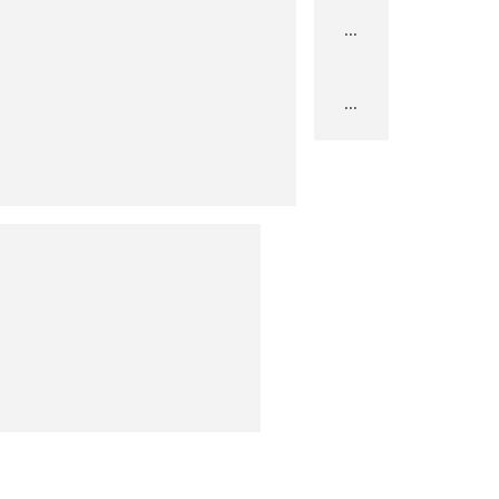
...
...