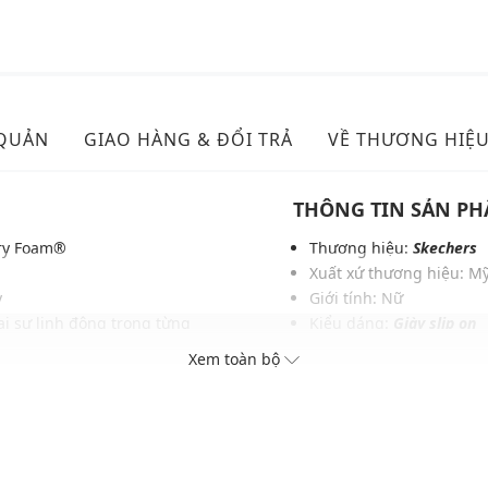
 QUẢN
GIAO HÀNG & ĐỔI TRẢ
VỀ THƯƠNG HIỆ
THÔNG TIN SẢN P
ory Foam®
Thương hiệu:
Skechers
Xuất xứ thương hiệu: M
y
Giới tính: Nữ
i sự linh động trong từng
Kiểu dáng:
Giày slip on
Màu sắc: Charcoal/Pink,
Xem toàn bộ
Max Cushioning® mang lại
Chất liệu: Vải dệt
Đế: Cao su
và phụ kiện khác
Thoáng khí: Có lớp lót 
Thích hợp dùng trong các
Xu hướng theo mùa: Sử 