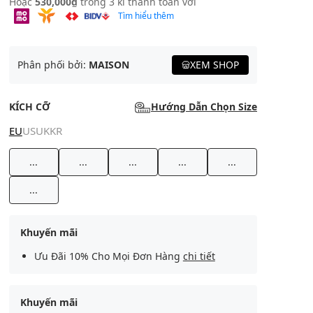
Hoặc
530,000₫
trong 3 kì thanh toán với
Tìm hiểu thêm
Phân phối bởi:
MAISON
XEM SHOP
KÍCH CỠ
Hướng Dẫn Chọn Size
EU
US
UK
KR
...
...
...
...
...
...
Khuyến mãi
Ưu Đãi 10% Cho Mọi Đơn Hàng
chi tiết
Khuyến mãi