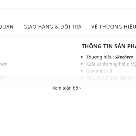
 QUẢN
GIAO HÀNG & ĐỔI TRẢ
VỀ THƯƠNG HIỆ
THÔNG TIN SẢN P
Thương hiệu:
Skechers
 hơn
Xuất xứ thương hiệu: M
Giới tính: Nữ
hí
Kiểu dáng:
Giày slip on
Màu sắc: Black, Light Gr
Xem toàn bộ
Chất liệu: 100% vegan m
Logo: Được in ở má giày 
Mũi giày tròn, đế thấp
Thoáng khí: Có lớp lót 
Thích hợp dùng trong các
Xu hướng theo mùa: Sử 