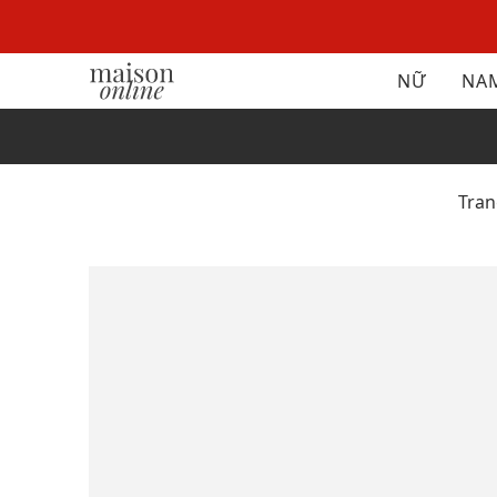
NỮ
NA
Tra