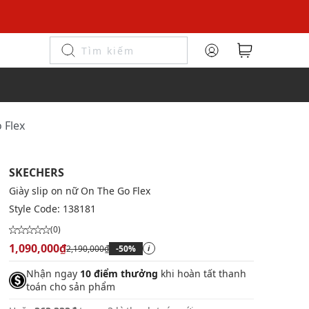
 Flex
SKECHERS
Giày slip on nữ On The Go Flex
Style Code:
138181
(0)
1,090,000₫
2,190,000₫
-50%
i
Nhận ngay
10 điểm thưởng
khi hoàn tất thanh
toán cho sản phẩm