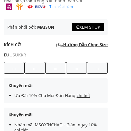
Hoặc
363,333₫
trong 3 kì thanh toán với
Tìm hiểu thêm
Phân phối bởi:
MAISON
XEM SHOP
KÍCH CỠ
Hướng Dẫn Chọn Size
EU
US
UK
KR
...
...
...
...
...
Khuyến mãi
Ưu Đãi 10% Cho Mọi Đơn Hàng
chi tiết
Khuyến mãi
Nhập mã: MSOXINCHAO - Giảm ngay 10%
chi tiết