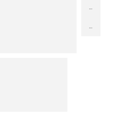
...
...