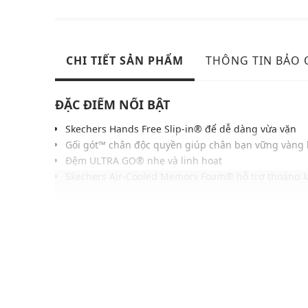
CHI TIẾT SẢN PHẨM
THÔNG TIN BẢO
ĐẶC ĐIỂM NỔI BẬT
Skechers Hands Free Slip-in® để dễ dàng vừa vặn
Gối gót™ chân độc quyền giúp chân bạn vững vàng
Đệm ULTRA GO® nhẹ và linh hoạt
Skechers Air-Cooled Memory Foam® hỗ trợ thoáng k
Đế ngoài có độ bám đường linh hoạt