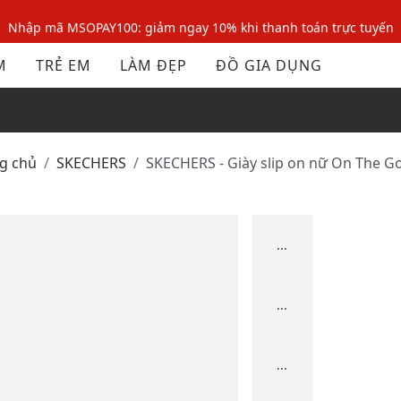
Nhập mã MSOPAY100: giảm ngay 10% khi thanh toán trực tuyến
Nhập mã: MSOXINCHAO - Giảm 10% đơn đầu cho thành viên mới!
M
TRẺ EM
LÀM ĐẸP
ĐỒ GIA DỤNG
Nhập mã MSOPAY100: giảm ngay 10% khi thanh toán trực tuyến
Nhập mã: MSOXINCHAO - Giảm 10% đơn đầu cho thành viên mới!
ng chủ
SKECHERS
SKECHERS - Giày slip on nữ On The Go
...
...
...