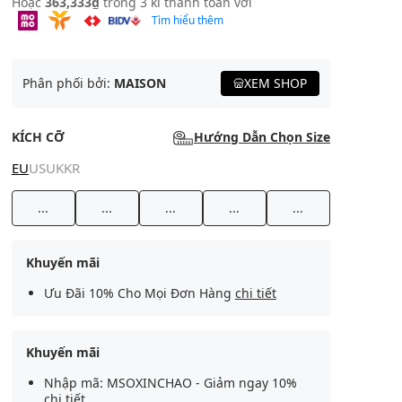
Hoặc
363,333₫
trong 3 kì thanh toán với
Tìm hiểu thêm
Phân phối bởi:
MAISON
XEM SHOP
KÍCH CỠ
Hướng Dẫn Chọn Size
EU
US
UK
KR
...
...
...
...
...
Khuyến mãi
Ưu Đãi 10% Cho Mọi Đơn Hàng
chi tiết
Khuyến mãi
Nhập mã: MSOXINCHAO - Giảm ngay 10%
chi tiết