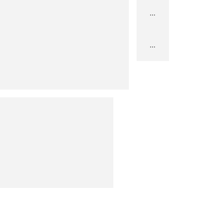
...
...