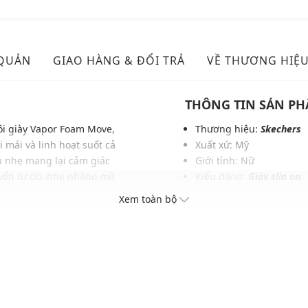
 QUẢN
GIAO HÀNG & ĐỔI TRẢ
VỀ THƯƠNG HIỆ
THÔNG TIN SẢN P
đôi giày Vapor Foam Move,
Thương hiệu:
Skechers
 mái và linh hoạt suốt cả
Xuất xứ: Mỹ
u nhẹ mang lại cảm giác
Giới tính: Nữ
uyển tự do, nhẹ nhàng mà
Kiểu dáng:
Giày slip on
mory Foam độc đáo có khả
Màu sắc: Black/White, Na
Xem toàn bộ
 dễ chịu tuyệt đối trên
Chất liệu: Vải dệt
chỉ là di chuyển, mà còn
Đế: Cao su
 cao.
Logo: Được in ở lưỡi gi
Mũi giày tròn
Dây quai: Dây mảnh co 
Thoáng khí: Có lớp lót 
Thích hợp dùng trong các