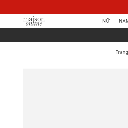
NỮ
NA
Tran