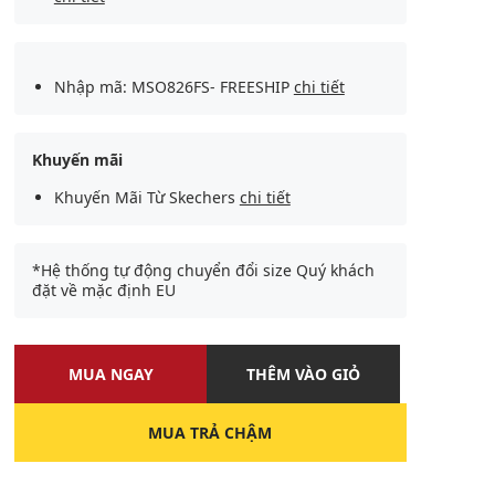
Nhập mã: MSO826FS- FREESHIP
chi tiết
Khuyến mãi
Khuyến Mãi Từ Skechers
chi tiết
*Hệ thống tự động chuyển đổi size Quý khách
đặt về mặc định EU
MUA NGAY
THÊM VÀO GIỎ
MUA TRẢ CHẬM