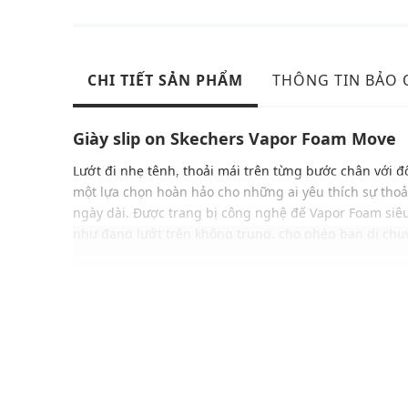
CHI TIẾT SẢN PHẨM
THÔNG TIN BẢO
Giày slip on Skechers Vapor Foam Move
Lướt đi nhẹ tênh, thoải mái trên từng bước chân với 
một lựa chọn hoàn hảo cho những ai yêu thích sự thoải
ngày dài. Được trang bị công nghệ đế Vapor Foam siê
như đang lướt trên không trung, cho phép bạn di ch
không hề gò bó. Thêm vào đó, lớp đệm Air-Cooled Me
năng ghi nhớ hình dáng bàn chân, đem đến sự êm ái và
mỗi bước đi. Với Vapor Foam Move, mỗi bước đi không 
là sự trải nghiệm của phong cách và sự thoải mái đỉnh
ĐẶC ĐIỂM NỔI BẬT
Kiểu dáng giày thể thao nữ năng động
Phom ôm tăng sự ổn định và cân bằng