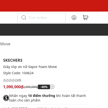
m Move
SKECHERS
Giày slip on nữ Vapor Foam Move
Style Code:
104624
(0)
1,090,000₫
2,090,000₫
-48%
i
Nhận ngay
10 điểm thưởng
khi hoàn tất thanh
toán cho sản phẩm