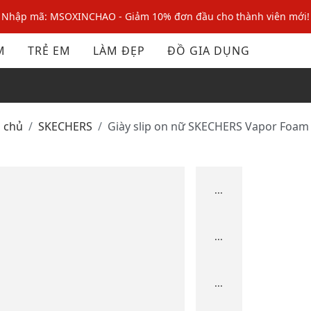
Nhập mã: MSOXINCHAO - Giảm 10% đơn đầu cho thành viên mới!
Nhập mã MSOPAY100: giảm ngay 10% khi thanh toán trực tuyến
M
TRẺ EM
LÀM ĐẸP
ĐỒ GIA DỤNG
Nhập mã: MSOXINCHAO - Giảm 10% đơn đầu cho thành viên mới!
g chủ
SKECHERS
Giày slip on nữ SKECHERS Vapor Foa
...
...
...